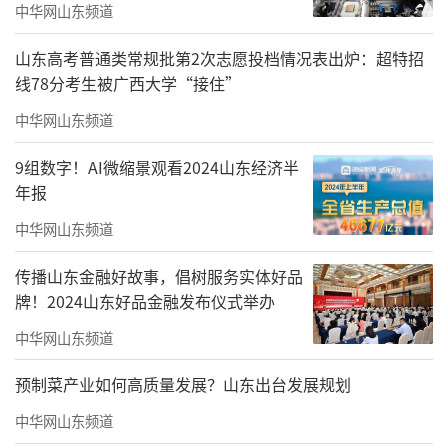
中华网山东频道
山东高考普通类常规批第2次志愿投档情况表出炉：超特招
线78分考生被广西大学“接住”
中华网山东频道
君一地产以超越时代的眼光，在此打造了
难得的低容积率纯改善社区。这意味更宽的楼
9组数字！AI微缩景观看2024山东经济半
间距、更充裕的绿化空间和更纯粹的圈层氛
年报
围。匠心营造的层叠园林里，将东方美学融入
中华网山东频道
一草一木，每一步皆是风景，每一次归家都是
传播山东金融好故事，倡树服务实体好品
一场心灵洗礼。
牌！2024山东好品金融发布仪式举办
建筑面积约223-243㎡墅境恒产&建筑面积
中华网山东频道
约130-169㎡精妆洋房：不拘一格的空间设计，
预制菜产业如何高质量发展？山东出台发展规划
赋予生活无限可能。无论是瞰景大平层带来的
中华网山东频道
视野震撼，还是叠拼产品提供的天地情怀，都