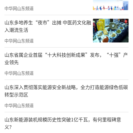
中华网山东频道
君一·伴山鸣樾叠拼样板间实景图
山东多地养生“夜市”出摊 中医药文化融
入潮流生活
中华网山东频道
山东省属企业首届“十大科技创新成果”发布，“十强”产
业领先
自面市以来，君一·伴山鸣樾便持续占据
中华网山东频道
青岛楼市话题榜首。每一次推新都引发市场高
度关注，每一轮去化都印证其强大的产品吸引
山东深入贯彻落实能源安全新战略，全力打造能源绿色低碳
力。它已不仅是一个住宅项目，更是一种优质
转型示范区
资产配置的选择，一个备受市场认可的“硬通
中华网山东频道
货”。当前众多高知、高财及城市塔尖的青
山东新能源装机规模历史性突破1亿千瓦，有何里程碑意
睐，已然构建起一座难以逾越的圈层壁垒。
义？