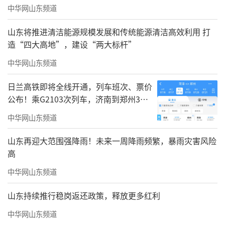
中华网山东频道
山东将推进清洁能源规模发展和传统能源清洁高效利用 打
造“四大高地”，建设“两大标杆”
中华网山东频道
日兰高铁即将全线开通，列车班次、票价
公布！乘G2103次列车，济南到郑州3小
时到达
中华网山东频道
君一·伴山鸣樾外立面
山东再迎大范围强降雨！未来一周降雨频繁，暴雨灾害风险
崂山地脉寸土寸金。红盘席位日渐稀贵。
高
当大多数人的选择，印证了少数人的远见。此
中华网山东频道
刻，正是把握机遇，将山海收入囊中的绝佳机
山东持续推行稳岗返还政策，释放更多红利
遇时机。“君一·伴山鸣樾”珍藏席位逐席递
中华网山东频道
减，恭迎莅临，亲鉴红盘风采！