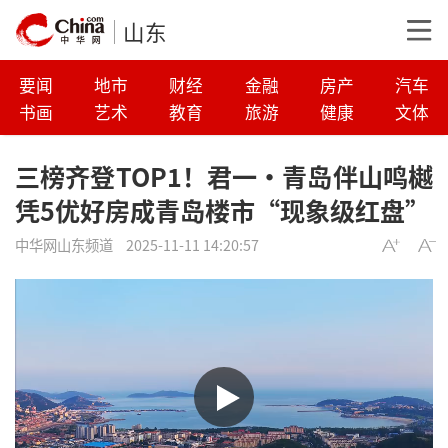
山东
要闻
地市
财经
金融
房产
汽车
书画
艺术
教育
旅游
健康
文体
三榜齐登TOP1！君一・青岛伴山鸣樾
凭5优好房成青岛楼市“现象级红盘”
中华网山东频道
2025-11-11 14:20:57