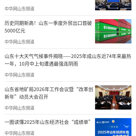
客群，营造一方隐逸于山海的品质墅居。
中华网山东频道
历史同期新高！山东一季度外贸出口首破
5000亿元
中华网山东频道
山东十大天气气候事件揭晓——2025年成山东近74年来最热
君一·伴山鸣樾，连续多周荣登房天下和
一年，10月中上旬遭遇最强连阴雨
青岛新闻网2025周红盘TOP榜单，实力毋庸置
中华网山东频道
疑。
山东省地矿局2026年工作会议暨“改革创
这不是偶然，而是市场与客户共识的必
新年”动员大会召开
然。多周强势登峯红盘热门榜、线索量榜、精
中华网山东频道
英顾问榜，更有一周三项齐聚TOP1！这“三榜
齐飞”的佳绩，是成千上万购房者用关注与信
一图读懂2025年山东经济社会“成绩单”
赖“投票”的结果，更直观印证了其作为“现
中华网山东频道