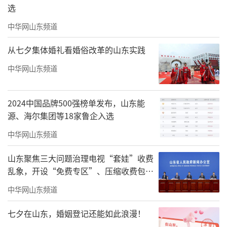
选
项目的基石，自地脉开始便立于价值的更
中华网山东频道
高处。
从七夕集体婚礼看婚俗改革的山东实践
君一·伴山鸣樾雄踞崂山贵脉、山海兼得
中华网山东频道
之地。这不仅是地理意义上的占据，更是对一
种稀缺生活方式的奢享。举步可达的城市繁
2024中国品牌500强榜单发布，山东能
华，转身即入的静谧山林，实现了“出则繁
源、海尔集团等18家鲁企入选
华，入则宁静”的终极居住理想。在这里，崂
中华网山东频道
山不再是窗外的风景，更是融入日常的“后花
山东聚焦三大问题治理电视“套娃”收费
园”，每一口呼吸都浸润着负氧离子与人文底
乱象，开设“免费专区”、压缩收费包比
蕴。
例70%以上
中华网山东频道
七夕在山东，婚姻登记还能如此浪漫！