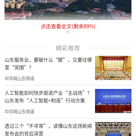
点击查看全文(剩余
89
%)
近日，君一在青岛崂山前海打造的焕新力
作——伴山鸣樾，频频登上权威媒体发布的“红
精彩推荐
盘TOP榜单”，更在一周内蝉联三项榜单榜
首，以数据印证了其备受行业与用户的青睐。
山东服务业，要破什么“壁”，又要往哪
里“突围”？
今年以来，君一在全面焕新战略指引下，
中华网山东频道
聚焦产品力持续升级，依托海尔集团全产业链
资源，打造4.0智慧生态宅。伴山鸣樾则是君一
人工智能如何快步挺进产业“主战场”？
山东发布“人工智能+制造”行动方案
品牌焕新后在青岛打造的首个作品，落地“智
慧宅、健康宅、品相宅、舒心宅、绿色宅”5优
中华网山东频道
好房的标准，进一步提升了青岛崂山高端改善
透过三个“不寻常”，读懂山东这场新闻
市场的产品能级。真正为追求大隐于市的高阶
发布会的背后深意