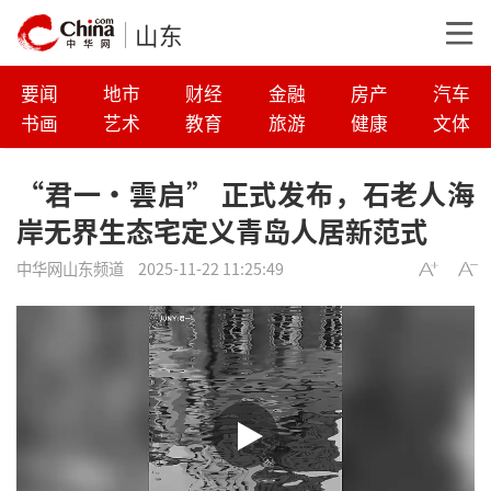
山东
要闻
地市
财经
金融
房产
汽车
书画
艺术
教育
旅游
健康
文体
“君一·雲启” 正式发布，石老人海
岸无界生态宅定义青岛人居新范式
中华网山东频道
2025-11-22 11:25:49