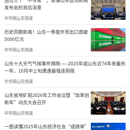
山东力明科技职业学院原山东中西医结合
发布会的背后深意
大学，创办于1985年，是全国成立最早的民办
中华网山东频道
医学院校之一，创始人为父子俩。一位代表一
历史同期新高！山东一季度外贸出口首破
个时代中西医结合教育专家的学校创始人；一
5000亿元
位代表当今优秀退役军人成功创业的学校创始
中华网山东频道
人。一所历经70年，持续免费培训“赤脚医
生”，为农村医疗扶贫做出重要贡献的学校；
山东十大天气气候事件揭晓——2025年成山东近74年来最热
一所40年始终坚持中西医结合特色教育的民办
一年，10月中上旬遭遇最强连阴雨
学校；一所已培养30余万名毕业生，服务祖国
中华网山东频道
医疗战线，助力乡村振兴的学校；一所传承红
山东省地矿局2026年工作会议暨“改革创
色基因和思政教育为社会做出突出贡献、充满
新年”动员大会召开
大爱的学校。
中华网山东频道
学院坚持“专业化、特色化、差异化”发
一图读懂2025年山东经济社会“成绩单”