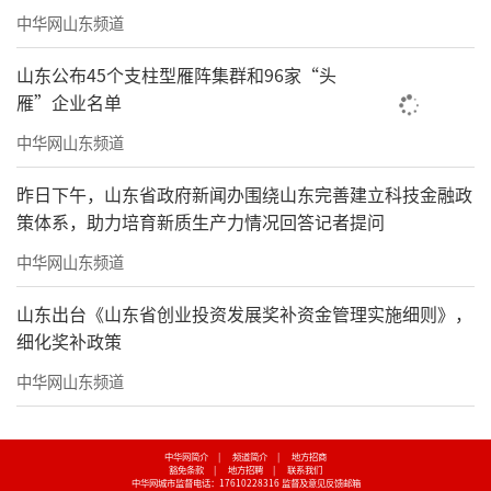
中华网山东频道
山东公布45个支柱型雁阵集群和96家“头
雁”企业名单
中华网山东频道
昨日下午，山东省政府新闻办围绕山东完善建立科技金融政
策体系，助力培育新质生产力情况回答记者提问
中华网山东频道
山东出台《山东省创业投资发展奖补资金管理实施细则》，
细化奖补政策
中华网山东频道
中华网简介
|
频道简介
|
地方招商
豁免条款
|
地方招聘
|
联系我们
中华网城市监督电话：17610228316
监督及意见反馈邮箱