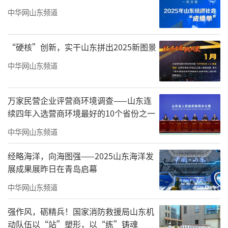
展路径，紧密对接健康中国战略和区域医疗人
中华网山东频道
才需求。学院精心构建了以医学为主、多学科
协调发展的专业体系，开设中医学、口腔医
“硬核”创新，实干山东拼出2025新图景
学、临床医学、护理、针灸推拿等五十余个专
中华网山东频道
业。
学院创新提出“专业集群”发展模式，将
万家民营企业评营商环境调查——山东连
医学类专业分为中医中药类、临床医学类、口
续四年入选营商环境最好的10个省份之一
腔医学类、康养康复类四大集群，实现资源共
中华网山东频道
享和协同发展。2025年，这些专业，继续成为
经略海洋，向海图强——2025山东海洋发
考生追捧的热门专业。
展成果展昨日在青岛启幕
二、强化师资队伍建设，提升人才培养质
中华网山东频道
量
强作风，砺精兵！国家消防救援局山东机
学院深入实施“人才强校”战略，打造了
动队伍以“站”塑形，以“练”铸魂