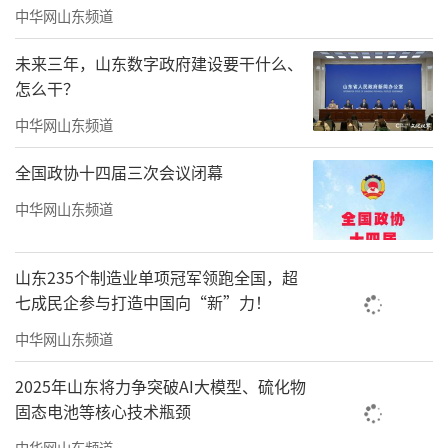
山东第一医科大学第二附属医院、山东健康集
中华网山东频道
团等100余家医疗健康机构建立了稳定合作关
未来三年，山东数字政府建设要干什么、
系，共建实习就业基地。与华为科技、浪潮集
怎么干？
团、华住集团、海看股份、数字人科技等企业
中华网山东频道
合作，实施校企合作，订单培养，学生就业率
高，用人单位满意度常年保持在95%以上。
全国政协十四届三次会议闭幕
中华网山东频道
建校40年来，学院已培养各类毕业生30万
余名，免费培训乡村医生超20余万人次，遍布
山东235个制造业单项冠军领跑全国，超
全国各级医疗机构。据不完全统计，全国基层
七成民企参与打造中国向“新”力！
医院和农村医疗机构中的口腔、中医等科室负
中华网山东频道
责人中，来自力明学院的校友占不小的比率，
学院被誉为“基层医疗人才的摇篮”。
2025年山东将力争突破AI大模型、硫化物
固态电池等核心技术瓶颈
四、优化育人环境，建设人文校园
中华网山东频道