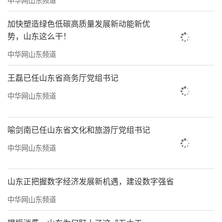
学院依泰山而建，环境优美，校园内有两
加快塑造绿色低碳高质量发展新动能新优
大自然湖泊、20余万株果树，环境优美，被誉
势，山东这么干！
为“花园式校园”，获批国家级旅游景区（全
中华网山东频道
国同类院校唯一获此殊荣）。学生公寓全部配
备空调、独立卫生间和热水淋浴设施，校园实
王磊已任山东省商务厅党组书记
现无线网络全覆盖。建有现代化实验实训中
中华网山东频道
心，医疗设备总值近2亿元，生均仪器设备值远
高于国家标准。学院打造了“早安力明”“医
喻剑南已任山东省文化和旅游厅党组书记
学文化节”等品牌活动，聘请名家来校讲座，
中华网山东频道
营造浓厚学术氛围。现有学生社团32个，涵盖
学术科技、文化艺术、志愿服务等多个领域，
山东正把握数字经济发展新机遇，建设数字强省
满足学生多样化发展需求。
中华网山东频道
五、聚焦内涵建设，办学成果丰硕