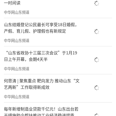
一时间读
学院的文化载体力明艺术宫是校园内的一
中华网山东频道
大亮点，建筑面积达61000余平方米，被国家有
关部门评为国家级旅游景区，使学校成为全国
山东结婚登记公民最长可享受18日婚假，
唯一拥有旅游景区的民办高校。
产假、育儿假、护理假也有新规定
中华网山东频道
依托艺术宫内馆藏的10余万件中国红色历
史史料和实物，成立了以红色文化、科举文
“山东省政协十三届三次会议”于1月19
日上午开幕，会期4天半
化、古今课本为三大核心的中华古今教育博物
馆，成为加强学生爱国主义教育的重要阵地，
中华网山东频道
并面向全国巡展开展“千博万馆”工程，受到
何思清 | 聚焦重点 靶向发力 推动山东“文
广泛关注。
艺两新”工作取得新成效
这些成绩为学院高质量发展奠定了坚实基
中华网山东频道
础。
每年新增制造业贷款千亿元！山东出台若
干措施助企帮扶推动工业经济稳进提质