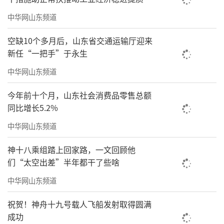
纵观全国民办高校，生存发展两极分化日
中华网山东频道
趋明显。缺乏特色、质量不高的院校举步维
艰，而像山东力明科技职业学院这样专业特色
空缺10个多月后，山东省交通运输厅迎来
鲜明、就业质量过硬、社会口碑良好的院校，
新任“一把手”于永生
却展现出强大生命力。
中华网山东频道
学院董事长王力一教授表示：“我们将坚
今年前十个月，山东社会消费品零售总额
持‘以生为本、质量立校’的办学理念，持续
同比增长5.2%
深化教育教学改革，为基层培养更多高素质医
中华网山东频道
疗卫生人才贡献力量；我们期待，在不久的将
神十八乘组踏上回家路，一文回顾他
来，学校能够升为全国唯一以中西医结合为办
们“太空出差”半年都干了些啥
学特色的普通本科院校，为国家做出更大贡
中华网山东频道
献。”
祝贺！神舟十九号载人飞船发射取得圆满
责任编辑：李建龙
成功