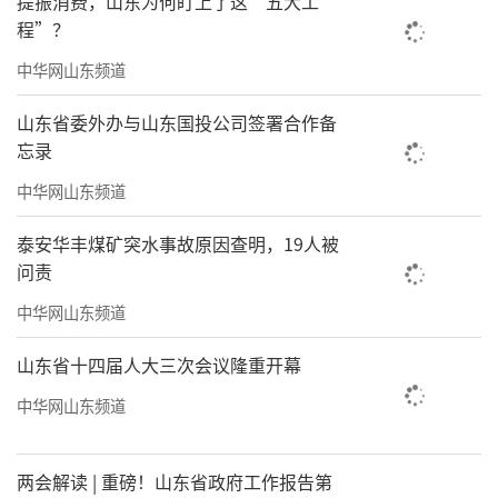
提振消费，山东为何盯上了这“五大工
学院先后获得了全国教育科研优秀成果二
程”？
等奖；教育部教指委批准的重点培育项目；获
中华网山东频道
批国家卫健委西学中带教基地；山东省省级教
山东省委外办与山东国投公司签署合作备
学成果奖；山东省高校“黄大年式教师团
忘录
队”；山东省教学名师、省级特色专业、省级
中华网山东频道
精品资源共享课、省级学校思政名师；现有山
泰安华丰煤矿突水事故原因查明，19人被
东省职业院校高水平专业建设群等，承担100余
问责
项省部级以上科研课题等；获批省级非遗项目
中华网山东频道
多个；师生研发的精品文创产品“力明双玺
杯”，在2023年获全球发明大赛中国区第一
山东省十四届人大三次会议隆重开幕
名，又在2025年3月荣获法国“双面神杯艺术设
中华网山东频道
计大赛金奖”之桂冠，为中华文化闪耀世界舞
台做出突出贡献。
两会解读 | 重磅！山东省政府工作报告第