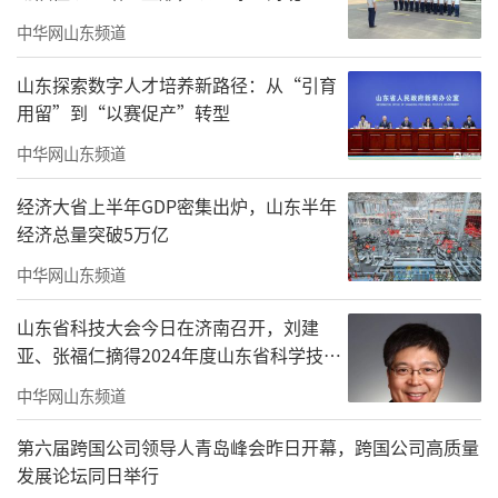
一支结构合理、专兼结合的高水平师资队伍。
中华网山东频道
学院还聘请了来自山东大学齐鲁医院、省立医
山东探索数字人才培养新路径：从“引育
院等单位的近百名名行业专家担任兼职教授，
用留”到“以赛促产”转型
参与课程建设和实践教学。
中华网山东频道
学院坚持“以赛促教、以赛促学”，学生
经济大省上半年GDP密集出炉，山东半年
多次在“一带一路”金砖国家技能比赛和全省
经济总量突破5万亿
职业院校技能大赛上获奖。毕业生护士执业资
中华网山东频道
格考试、执业医师（助理）考试通过率均高于
山东省科技大会今日在济南召开，刘建
全国同类院校水平。
亚、张福仁摘得2024年度山东省科学技术
三、深化产教融合，实现高质量就业
奖最高奖！
中华网山东频道
学院始终将就业作为生命线，构建了“政
第六届跨国公司领导人青岛峰会昨日开幕，跨国公司高质量
校企协同、产学研一体”的人才培养模式。与
发展论坛同日举行