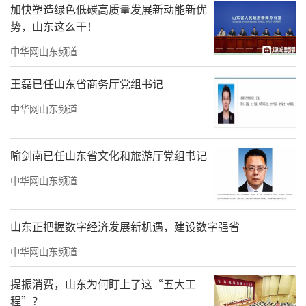
襟，始终致力于呈现当代最具思想深度与独特
加快塑造绿色低碳高质量发展新动能新优
势，山东这么干！
风貌的艺术个案，重点打造业界具有较高影响
力的我馆学术性展览品牌。于明诠先生是当代
中华网山东频道
书坛中一位难得的“思想者”，是我馆“八面
王磊已任山东省商务厅党组书记
来风”这一展览品牌请进来的第二位国内艺术
中华网山东频道
名家，他不仅在书法创作上独树一帜，更在学
术研究与艺术教育领域深耕数十载，身兼教
喻剑南已任山东省文化和旅游厅党组书记
授、诗人与理论家等多重身份，出版有论著、
中华网山东频道
作品集等三十余种。
于明诠先生是当代实力派代表性书法名
山东正把握数字经济发展新机遇，建设数字强省
家，曾获全国第六、七、八届中青展一等奖。
中华网山东频道
他是“展览体”一词的首创者和最严厉的批评
者，早有评论家说于明诠先生“洞悉当今书法
提振消费，山东为何盯上了这“五大工
程”？