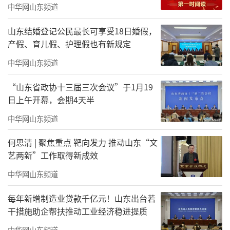
美”，追求一种介于美丑之间的“品”与格
中华网山东频道
调。作品表面看似随意甚至“破败”，实则蕴
山东结婚登记公民最长可享受18日婚假，
含浓厚的文人气质和难以言说的韵味——破败荒
产假、育儿假、护理假也有新规定
率，不拘一格，注重点画的“意趣”，偏好枯
中华网山东频道
寂、稚拙、野逸的线条，行笔中“控制不住的
“山东省政协十三届三次会议”于1月19
拧巴劲儿”。而大字作品常呈现“不衫不履，
日上午开幕，会期4天半
粗服乱头”之态，笔力雄强浑厚、形态宽博，
中华网山东频道
融合了碑学的雄强与帖学的流畅，整体结字奇
诡，萧疏散淡，充满即兴的诗意。
何思清 | 聚焦重点 靶向发力 推动山东“文
艺两新”工作取得新成效
于明诠先生认为书法必须包含“笔墨之
中华网山东频道
形”与“文字之义”，文字内容在塑造境界时
每年新增制造业贷款千亿元！山东出台若
不可或缺。他也因此主张“像写诗一样写
干措施助企帮扶推动工业经济稳进提质
字”，将诗歌的意象与情感律动融入笔墨，并
中华网山东频道