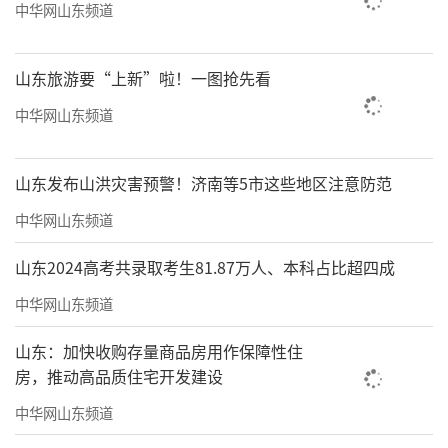
眉之巅。红日出云海，光芒射苍溟。九时许，
中华网山东频道
乘缆车旋辔而下。云海浩渺，浮峦若鲸，天风
拂袂，寒气浸骨。倏见金轮焕彩，晕环昭朗，
山东旅游要“上新”啦！一图抢先看
五色交辉，凝于虚空。中映佛形，又显缆车之
中华网山东频道
影，随行不移，是谓佛光也。同车皆惊呼，叹
造化之神奇，感我佛之慈悲。众皆伫立凝望，
山东发布山洪灾害预警！济南等5市这些地区注意防范
复见云霞流转，佛光明灭，恍入仙境。昔闻峨
中华网山东频道
眉佛光，千载难逢，今幸得遥观瞻仰，岂非天
山东2024高考共录取考生81.87万人、本科占比超四成
缘？山风飒然，涤荡尘襟，顿觉心与云俱远，
神随光共融。遂得句：见山见佛；明性明心。
中华网山东频道
人生如梦，过往不纠，未来不期。见山是
山东：加快收购存量商品房用作保障性住
房，推动高品质住宅开发建设
山见水是水，见佛，即见吾心也。
中华网山东频道
感谢佛山市石景宜刘紫英伉俪文化艺术馆