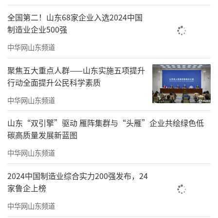
白，是需要长期的修、养，沉淀与表达，是一
全国第二！山东68家企业入选2024中国
个进无止境的过程。
制造业企业500强
此次展览落地佛山，因缘际会于三年前，
中华网山东频道
于明诠先生应邀参加了我馆组织策划的“文以
聚焦五大重点人群——山东实施五项提升
载道——第一届当代全国书画名家学术邀请
行动全面提升公民科学素质
展”活动，由于身体原因未能亲临现场，我们
中华网山东频道
一直想邀请于明诠先生来佛山做一场个人展
山东“双引擎”驱动 雁阵集群与“头雁”企业共绘绿色低
览，为佛山文化艺术界传经送宝，让大家在家
碳高质量发展新蓝图
门口就能欣赏到高质量的艺术作品。作为岭南
中华网山东频道
文化重镇的佛山，文脉源远流长，欣喜于明诠
先生的“见佛”之作能与佛山气象在此相逢。
2024中国制造业综合实力200强发布，24
家鲁企上榜
由于场地局限，此次展览仅展出于明诠先生精
中华网山东频道
心挑选的诗、书、画、印作品65件，篆、隶、