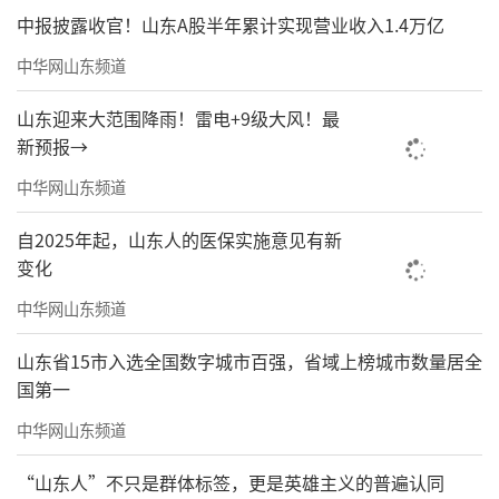
行、草诸体兼备，作品部分内容书写的是经典
中报披露收官！山东A股半年累计实现营业收入1.4万亿
诗词、禅家偈语联句，也有部分内容是于明诠
中华网山东频道
先生的现代诗、自撰联、戏曲人物、京剧唱词
山东迎来大范围降雨！雷电+9级大风！最
等。作品创作的时间跨度从近期、近年至十数
新预报→
二十年前，丰富的内容形式和时间跨度皆是其
中华网山东频道
心中丘壑性灵外化与沉淀；这批展览的作品可
以呈现出于明诠先生如其学，如其才，如其
自2025年起，山东人的医保实施意见有新
变化
志，如其人的性情、修养与文心；我们衷心希
望观者能阅读出作品里面有意思的那点意思。
中华网山东频道
一同陈列展示的还有于明诠先生的著作《我在
山东省15市入选全国数字城市百强，省域上榜城市数量居全
乎书法里边有意思的那点意思》《单衣试酒》
国第一
（诗集）《闭上眼睛看》《书在哪，法是个
中华网山东频道
啥》《是与不是之间》《墓志书法审美与临创
“山东人”不只是群体标签，更是英雄主义的普遍认同
十讲》《中国书法全集·黄宾虹林散之陶博吾