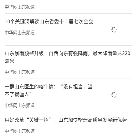
中华网山东频道
卷》及《中国陶瓷印·于明诠》《墨写新文学
·于明诠书法集》《中国当代书画大系·于明
10个关键词解读山东省委十二届七次全会
诠卷》等。
中华网山东频道
“见山”是见自然，更是见法度。是于明
诠先生的数十年一丝不苟临池不辍的积累和看
山东暴雨预警升级！自西向东有强降雨，最大降雨量达220
毫米
似稚拙实则老辣遒劲之笔酣畅淋漓的表达，更
是他面对自然万象时的那份敬畏与观照。“见
中华网山东频道
佛”是见自性，更是见本心。狂者进取，狷者
一群山东医生的喀什情：“没有担当，当
有所不为，不落俗套，游离于庄严与自在之
不了援疆人”
间，有烟火气又有山林气。我们希望通过这些
中华网山东频道
具有文人气度的作品，让观者在繁忙的都市生
用好改革“关键一招”，山东加快塑造高质量发展新优势
活中暂歇脚步，能在视觉上引起冲击，情感引
中华网山东频道
起共鸣，哲学上焕发思考，在笔墨的“八面来