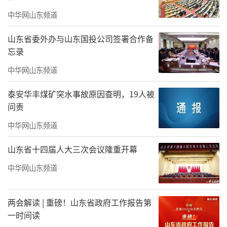
的天下大势”。他作为书法专业教授，在大家
中华网山东频道
欢庆书法升级为一级学科时，提出了冷静
的“隐忧”。他常感怀“壶斋”到“常有梦
山东省委外办与山东国投公司签署合作备
斋”、感怀“苗书记的敲打”见诸轶事微
忘录
语……网络上有人将于明诠先生的书法名列中
中华网山东频道
国八大“丑书”代表之一，也有“识货”的有
泰安华丰煤矿突水事故原因查明，19人被
识之士则认为是“化丑为美”，追求一种“大
问责
丑若美”的审美趣向。其实于明诠先生的书法
中华网山东频道
作品很难用单纯的“美”或“丑”来界定，其
山东省十四届人大三次会议隆重开幕
核心追求是笔墨之外那份“有意思的那点意
思”，这是他重要的艺术宣言。主要则体现在
中华网山东频道
求“妙”而非“好看”，于明诠先生认为书法
最高境界是“审妙”，而非简单的审美或审
两会解读 | 重磅！山东省政府工作报告第
一时间读
丑。他警惕“被主流”，刻意躲避“大众审