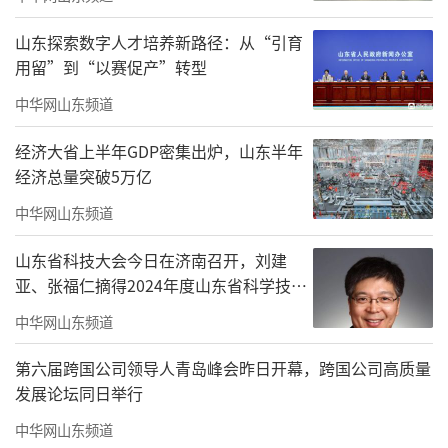
策展人
山东探索数字人才培养新路径：从“引育
用留”到“以赛促产”转型
王长立
中华网山东频道
展览组织
经济大省上半年GDP密集出炉，山东半年
蔡庆洪
经济总量突破5万亿
宣传推广
中华网山东频道
罗丹、梁雪芹
山东省科技大会今日在济南召开，刘建
亚、张福仁摘得2024年度山东省科学技术
公共教育
奖最高奖！
中华网山东频道
罗丹、蔡庆洪
第六届跨国公司领导人青岛峰会昨日开幕，跨国公司高质量
藏品管理
发展论坛同日举行
王莹莹
中华网山东频道