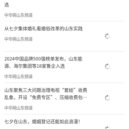
作，结婚生子……，时断时续悠悠搭搭，未以
选
此为业，亦未轻言放弃，一直“业余爱
中华网山东频道
好”着。匆匆忙忙，苦苦乐乐，跌跌撞撞，顾
从七夕集体婚礼看婚俗改革的山东实践
此失彼。今已耳顺，可谓“一事无成两鬓
中华网山东频道
斑”。许多冗事、杂事、烦心事、开心事，也
包括那些曾经以为崇高伟大之事，都渐渐淡
2024中国品牌500强榜单发布，山东能
去。无事相促迫，难得悠且闲。读书品茶之
源、海尔集团等18家鲁企入选
余，无论凑句作文写字画画，皆凭内心驱遣，
中华网山东频道
倒也自在。佛禅经偈开示众生：应无所住，无
罣碍，不着相，放下。奈何愚钝如我，凡夫俗
山东聚焦三大问题治理电视“套娃”收费
乱象，开设“免费专区”、压缩收费包比
子，慧根缘浅，困于烟火浮尘既久，明性明心
例70%以上
中华网山东频道
觉悟自醒何其难哉。
七夕在山东，婚姻登记还能如此浪漫！
忽忆去岁阳月二十三日晨，与诸书友登峨