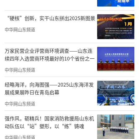
展览时间
“硬核”创新，实干山东拼出2025新图景
2026年6月5日-7月7日
中华网山东频道
开幕时间
2026年6月5日15：30
万家民营企业评营商环境调查——山东连
续四年入选营商环境最好的10个省份之一
展览地点
中华网山东频道
佛山市石景宜刘紫英伉俪文化艺术馆
经略海洋，向海图强——2025山东海洋发
总策划
展成果展昨日在青岛启幕
中华网山东频道
许鸿学
强作风，砺精兵！国家消防救援局山东机
总统筹
动队伍以“站”塑形，以“练”铸魂
邱健彬
中华网山东频道