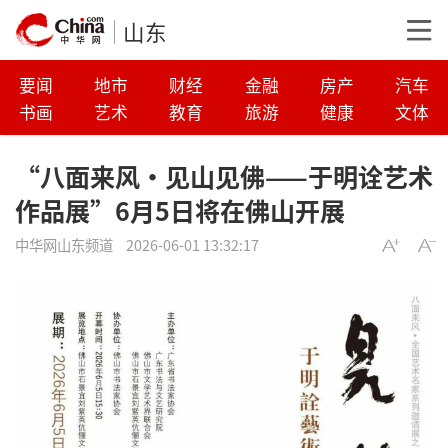
山东
要闻
地市
财经
金融
房产
汽车
书画
艺术
教育
旅游
健康
文体
“八面来风·见山见佛——于明诠艺术
作品展”6月5日将在佛山开展
中华网山东频道
2026-06-01 13:32:17