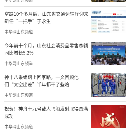
实践“情境书写”，将创作置于自然与文化语
境中。近年来曾先后举办融合书法与人文思考
空缺10个多月后，山东省交通运输厅迎来
的艺术展览“春天的花园——于明诠情境书写
新任“一把手”于永生
展”“云泥共砚——于明诠作品展”等。于明诠
中华网山东频道
先生将书法视为一种“修心”的过程。他不是
今年前十个月，山东社会消费品零售总额
在单纯地写字，而是在借书法“折腾自己的精
同比增长5.2%
神灵魂”，对抗惯性，追求一种高妙的生命境
中华网山东频道
界。作为诗人与戏迷，于明诠先生的作品文气
神十八乘组踏上回家路，一文回顾他
十足，自作诗或联语的内容极具当代感，将京
们“太空出差”半年都干了些啥
剧的韵味化入书法，甚至将戏词入印，使其作
中华网山东频道
品充满独特的“戏”味与悠长的余韵。“修辞
立其诚”，说话做事、写字做文都是在“修
祝贺！神舟十九号载人飞船发射取得圆满
成功
辞”，书法家用手中的笔墨说出自己富有真实
情感的真心话，这是一种内心艺术世界的独
中华网山东频道