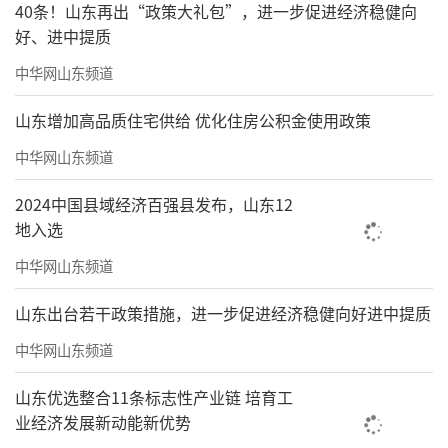
40条！山东再出“政策大礼包”，进一步促进经济稳健向
热诚相邀，让我有机会携十数年拙陋习作，来
好、进中提质
著名的佛禅之城做此专题小展。诚惶诚恐，在
中华网山东频道
此向各位专家师友同道汇报请教。
山东增加高品质住宅供给 优化住房公积金使用政策
谢谢大家！
中华网山东频道
（
文/于明诠
，丙午初夏，记于历下见山见
水楼）
2024中国县域经济百强县发布，山东12
地入选
部分展览作品欣赏
中华网山东频道
山东出台若干政策措施，进一步促进经济稳健向好进中提质
中华网山东频道
山东优选整合11条标志性产业链 培育工
业经济发展新动能新优势