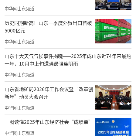
中华网山东频道
展览信息
历史同期新高！山东一季度外贸出口首破
八面来风·全国艺术名家系列邀请展之见山见
5000亿元
佛——于明诠艺术作品展
中华网山东频道
主办单位
山东十大天气气候事件揭晓——2025年成山东近74年来最热
广东省书法家协会
一年，10月中上旬遭遇最强连阴雨
中华网山东频道
广东书法与文艺研究院
山东省地矿局2026年工作会议暨“改革创
佛山市文学艺术界联合会
新年”动员大会召开
佛山市石景宜刘紫英伉俪文化艺术馆
中华网山东频道
协办单位
一图读懂2025年山东经济社会“成绩单”
佛山市书法家协会
中华网山东频道