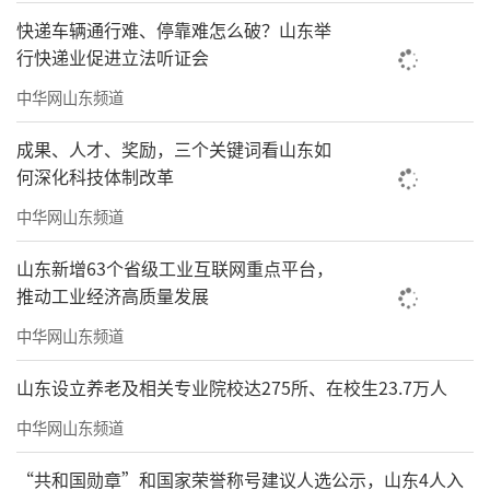
风”中，看见自己心中的那座山，遇见自己心
快递车辆通行难、停靠难怎么破？山东举
中的那尊佛。
行快递业促进立法听证会
中华网山东频道
展览作品中有一件于明诠先生书写泰戈尔
《园丁集》的诗句“我渴望着遥远的事物”，
成果、人才、奖励，三个关键词看山东如
何深化科技体制改革
心中顿时不觉默念起朱光潜先生给出的那句叮
嘱：“慢慢走，欣赏啊！”见山见佛，明性明
中华网山东频道
心，这便是我们在这个盛夏献给观众们的一场
山东新增63个省级工业互联网重点平台，
清凉的精神洗礼。
推动工业经济高质量发展
（
文/王长立
，佛山市石景宜艺术馆展览陈
中华网山东频道
列部负责人，策展人，2026年5月）
山东设立养老及相关专业院校达275所、在校生23.7万人
自述
中华网山东频道
自幼习书至今已逾半个世纪。考学，工
“共和国勋章”和国家荣誉称号建议人选公示，山东4人入