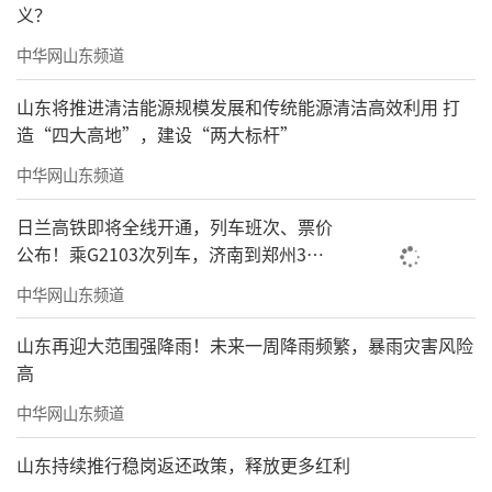
利、梵蒂冈、法国、捷克、德国、斯洛伐克、
义？
坦桑尼亚、南非、日本等国家进行艺术交流、
中华网山东频道
考察和创作写生，曾经在中央美术学院美术馆
山东将推进清洁能源规模发展和传统能源清洁高效利用 打
等地成功举办六次个人油画展，近百件作品入
造“四大高地”，建设“两大标杆”
选各级各类美术展览及获奖，代表作为：《红
中华网山东频道
色的休止符》《遮蔽》《石凳的故事》《老
日兰高铁即将全线开通，列车班次、票价
街》《矮屋里》《一弯蓝天》《返乡游记》
公布！乘G2103次列车，济南到郑州3小
《罗汉亭记》《千年夫妻树》《登高望月》
时到达
中华网山东频道
《书圣故里》《游埠早茶》等，大量作品曾赴
纽约东方画廊、巴黎圣殿艺术展览中心、东京
山东再迎大范围强降雨！未来一周降雨频繁，暴雨灾害风险
艺术大学、韩国庆熙大学、多伦多嘉华画廊、
高
布达佩斯六区Eötvös文化宫、南非、达累斯萨
中华网山东频道
拉姆大学、香港博雅美术馆等地展出，数百件
山东持续推行稳岗返还政策，释放更多红利
作品发表于国内外期刊上，出版有《登高望月-