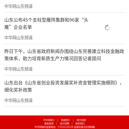
中华网山东频道
山东公布45个支柱型雁阵集群和96家“头
雁”企业名单
中华网山东频道
昨日下午，山东省政府新闻办围绕山东完善建立科技金融政
策体系，助力培育新质生产力情况回答记者提问
中华网山东频道
山东出台《山东省创业投资发展奖补资金管理实施细则》，
细化奖补政策
中华网山东频道
中华网简介
|
频道简介
|
地方招商
豁免条款
|
地方招聘
|
联系我们
中华网城市监督电话：17610228316
监督及意见反馈邮箱