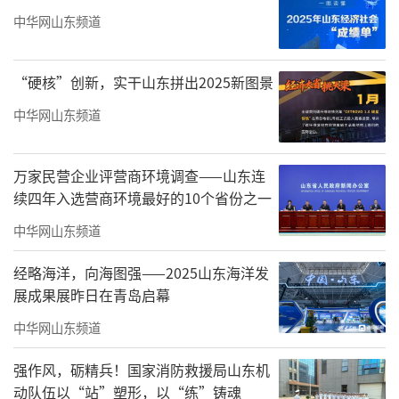
乎“平涂”。玫红、亮绿、深紫、明蓝等等，
中华网山东频道
乍看像孩子打翻了调色盘，简单直接。可走近
细看，才发现那些看似平涂的色块里，竟藏着
“硬核”创新，实干山东拼出2025新图景
层层叠叠的反复涂抹。每一寸颜色都是艺术家
中华网山东频道
一遍遍铺陈、一遍遍修正的结果，那些反复的
痕迹被压在底层，却依稀透出微弱的光芒。原
万家民营企业评营商环境调查——山东连
来，最简单的表面之下，注入了艺术家的心
续四年入选营商环境最好的10个省份之一
魂。
中华网山东频道
在宋永进教授的一些作品里会把日常生活
经略海洋，向海图强——2025山东海洋发
展成果展昨日在青岛启幕
里的矛盾摊开。如码头系列，海面被处理成纯
粹的玫红与亮绿，没有一丝波纹，而繁琐密集
中华网山东频道
的船桅绳索却用各种线条勾勒拉扯。站在那幅
强作风，砺精兵！国家消防救援局山东机
《椒江前所码头》前，忽然想到自己的生活——
动队伍以“站”塑形，以“练”铸魂