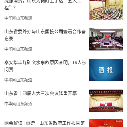
提振消费，山东为何盯上了这“五大工
当然还有其它。新疆系列的火热色块扑面
程”？
而来，雪景系列粉红的天空……无论哪一幅，
中华网山东频道
艺术家都在做同一件事：让颜色绕过知识，直
山东省委外办与山东国投公司签署合作备
接戳中感受。而那些层层叠叠的涂抹痕迹，那
忘录
些从幽暗底层透出的微光，让每一块颜色都有
中华网山东频道
了呼吸，有了心跳。
泰安华丰煤矿突水事故原因查明，19人被
不需要懂构图、懂笔法，颜色开心，你就
问责
开心；颜色刺眼，你便能读出背后的深意；颜
中华网山东频道
色发光，你便看见艺术家的心魂。这种体验很
山东省十四届人大三次会议隆重开幕
奇妙——那些色块像有魔力，替你表达那些说不
清的情绪。
中华网山东频道
建议慢慢看，慢慢品。走近些，再走近
两会解读 | 重磅！山东省政府工作报告第
些，你会发现，那些“平涂”之下的光芒，值