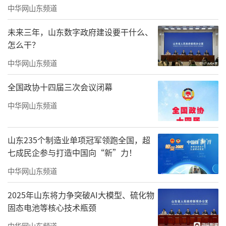
中华网山东频道
未来三年，山东数字政府建设要干什么、
还有让颜色成为观点的载体。如《屏山
怎么干？
村》系列作品，其张力在于用“鲜透了”的玫
中华网山东频道
红，完成了一场视觉反讽——“胭脂劫”。它并
全国政协十四届三次会议闭幕
非渲染古村的诗意，而是刺痛观者：这艳丽
的“胭脂”，实则是农耕文化凋零后，被强行
中华网山东频道
涂抹上、用以招揽游客的妆容。其“劫”之深
意，正藏在这粉饰的繁荣与内在萧条的尖锐对
山东235个制造业单项冠军领跑全国，超
七成民企参与打造中国向“新”力！
比之中。
中华网山东频道
2025年山东将力争突破AI大模型、硫化物
固态电池等核心技术瓶颈
中华网山东频道