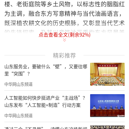
楼、老街庭院等乡土风物，以标志性的胭脂红
为主调，融合东方写意精神与当代油画语言，
既深植农耕文化的历史根脉，又彰显当代艺术
的先锋探索，及其以意笔油画重构东方风景美
点击查看全文(剩余
92
%)
学的深邃思考与创作活力。开幕当日，戴士
和、黄阿忠等众多艺术界名家齐聚，学术研讨
精彩推荐
深入、观展反响热烈。特采撷部分观展嘉宾的
山东服务业，要破什么“壁”，又要往哪
真挚感言，以期与读者共赏其艺、共悟其心，
里“突围”？
感受“胭脂劫”里的油彩温度与文化乡愁。
中华网山东频道
——编者按
人工智能如何快步挺进产业“主战场”？
山东发布“人工智能+制造”行动方案
中华网山东频道
透过三个“不寻常”，读懂山东这场新闻