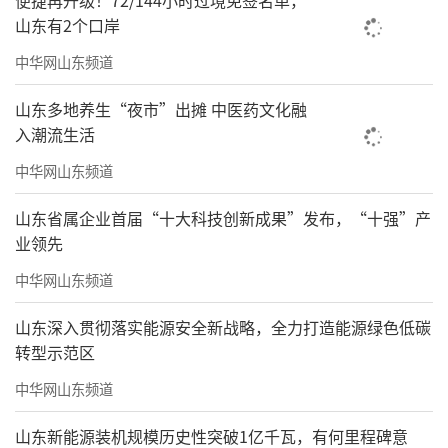
便捷再升级！72/144小时过境免签名单，
山东有2个口岸
宋永进
，1966年生，浙江兰溪人（祖籍浦
中华网山东频道
江），著名油画家、美术批评家，1992年毕业
山东多地养生“夜市”出摊 中医药文化融
于中国美术学院美术教育系，2000年结业于中
入潮流生活
国美术学院油画系助教研修班，2006年被中央
中华网山东频道
美术学院油画系接受为高级访问学者，师从戴
山东省属企业首届“十大科技创新成果”发布，“十强”产
士和先生，现为浙江师范大学美术学院教授、
业领先
硕士研究生导师、写意当代油画工作室主任，
中华网山东频道
系中国当代写意油画的代表性画家，浙江省新
世纪151人才，浙江省油画家协会常务理事，浙
山东深入贯彻落实能源安全新战略，全力打造能源绿色低碳
转型示范区
江省色彩教育协会理事，《美术报》品牌专
中华网山东频道
栏“尖峰视角”特约主笔，雅昌艺术网专栏艺
术家，先后赴韩国、意大利、匈牙利、奥地
山东新能源装机规模历史性突破1亿千瓦，有何里程碑意