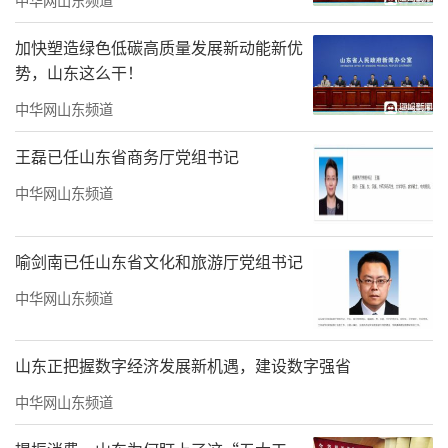
加快塑造绿色低碳高质量发展新动能新优
势，山东这么干！
中华网山东频道
王磊已任山东省商务厅党组书记
最令人屏息的是那组18根长条《石板路的
中华网山东频道
尽头》。超长的画框被切割成一条条独立的色
彩世界，像18根立地的“金箍棒”。每一条都
喻剑南已任山东省文化和旅游厅党组书记
是一方天地，色块在狭窄的维度里碰撞、对
中华网山东频道
话。传统油画的尺幅惯性被彻底打破，却让人
看见——夹缝之中，自有乾坤。而那些反复涂抹
山东正把握数字经济发展新机遇，建设数字强省
留下的幽暗底色，在缝隙间散发出微弱的光
中华网山东频道
芒，仿佛在说：最狭窄处，亦有光。