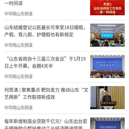
一时间读
得你为它停留。
中华网山东频道
（
文/张霑懿
，青年画家 来
源：艺术头条@
山东结婚登记公民最长可享受18日婚假，
写意当代油画）
产假、育儿假、护理假也有新规定
中华网山东频道
宋永进作品欣赏
“山东省政协十三届三次会议”于1月19
日上午开幕，会期4天半
中华网山东频道
何思清 | 聚焦重点 靶向发力 推动山东“文
艺两新”工作取得新成效
中华网山东频道
每年新增制造业贷款千亿元！山东出台若
干措施助企帮扶推动工业经济稳进提质