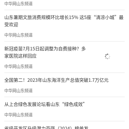
中华网山东频道
宋永进当代油画作品集》《线的日记-宋永进当
代速写集》、《回望-宋永进当代油画作品集》
山东暑期文旅消费规模环比增长15% 这5座“清凉小城”最
受欢迎
《遮蔽-宋永进油画作品集》《宋永进的色彩艺
术》《宋永进人物速写集》和《速写》等个人
中华网山东频道
画册和专著，大批作品被巴黎圣殿艺术中心、
新冠疫苗7月15日起调整为自费接种？多
匈牙利国家美术大学、达累斯萨拉姆大学、香
家医院这样回应
港博雅美术馆、中国美术学院美术馆、浙江省
中华网山东频道
国际美术交流中心、杭州风雅文化艺术有限公
全国第二！2023年山东海洋生产总值突破1.7万亿元
司、浙江省油画家协会、金华市博物馆、兰溪
中华网山东频道
市博物馆、浦江县美术馆等专业艺术机构和海
内外私人藏家珍藏。
从上合绿色发展论坛看山东“绿色成效”
中华网山东频道
责任编辑：王晓晖
省级开发区升级潜力百强（2024）榜单发