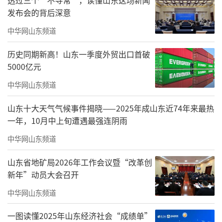
发布会的背后深意
中华网山东频道
历史同期新高！山东一季度外贸出口首破
5000亿元
中华网山东频道
山东十大天气气候事件揭晓——2025年成山东近74年来最热
一年，10月中上旬遭遇最强连阴雨
中华网山东频道
去观摩宋永进教授的画展前，就有传
山东省地矿局2026年工作会议暨“改革创
闻：“他的油画不太像油画”。看完明白了——
新年”动员大会召开
这完全是褒义！
中华网山东频道
没有堆叠的颜料，没有繁复的笔触，只有
一图读懂2025年山东经济社会“成绩单”
大块大块薄薄的颜色坦荡荡地铺在画布上，近