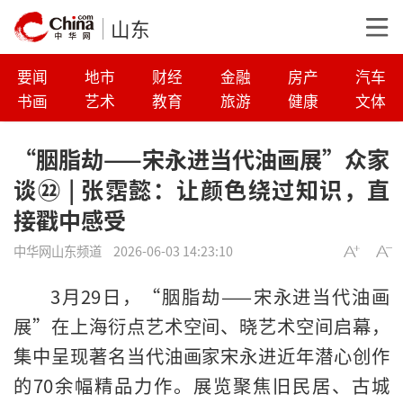
山东
要闻
地市
财经
金融
房产
汽车
书画
艺术
教育
旅游
健康
文体
“胭脂劫——宋永进当代油画展”众家
谈㉒ | 张霑懿：让颜色绕过知识，直
接戳中感受
中华网山东频道
2026-06-03 14:23:10
3月29日，“胭脂劫——宋永进当代油画
展”在上海衍点艺术空间、晓艺术空间启幕，
集中呈现著名当代油画家宋永进近年潜心创作
的70余幅精品力作。展览聚焦旧民居、古城