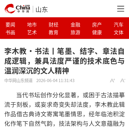
山东
要闻
地市
财经
金融
房产
汽车
书画
艺术
教育
旅游
健康
文体
李木教·书法丨笔墨、结字、章法自
成逻辑，兼具法度严谨的技术底色与
温润深沉的文人精神
中华网山东频道
2026-06-04 11:31:43
当代书坛创作分化显著，或困于古法描摹
流于刻板，或妄求奇变失却法度，李木教此辑
作品借古典诗文寄寓笔墨情思，经年临池积淀
化作笔下自然气韵，技法架构与人文意蕴融为