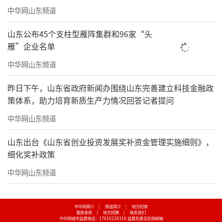
中华网山东频道
山东公布45个支柱型雁阵集群和96家“头
雁”企业名单
中华网山东频道
昨日下午，山东省政府新闻办围绕山东完善建立科技金融政
策体系，助力培育新质生产力情况回答记者提问
中华网山东频道
山东出台《山东省创业投资发展奖补资金管理实施细则》，
细化奖补政策
中华网山东频道
中华网简介
|
频道简介
|
地方招商
豁免条款
|
地方招聘
|
联系我们
中华网城市监督电话：17610228316
监督及意见反馈邮箱