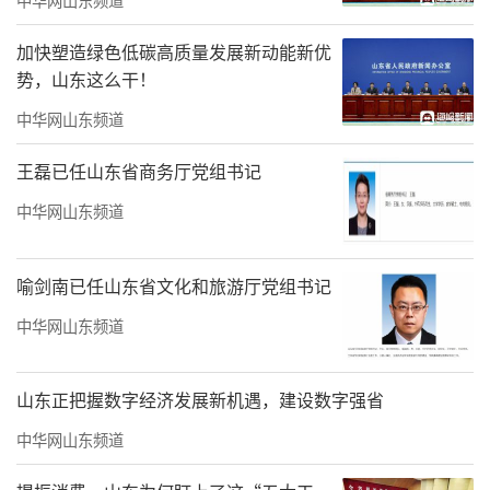
集处字群缠绕井然，留白区域分寸得当；楹联
左右两行字形轻重均衡，虚实互为映衬；斗方
加快塑造绿色低碳高质量发展新动能新优
势，山东这么干！
小品布局凝练紧凑，留白克制精巧，小幅方寸
间气韵完整。整体布局稳妥协调，符合大众传
中华网山东频道
统审美，上墙陈列视觉舒适自然。
王磊已任山东省商务厅党组书记
中华网山东频道
喻剑南已任山东省文化和旅游厅党组书记
中华网山东频道
山东正把握数字经济发展新机遇，建设数字强省
中华网山东频道