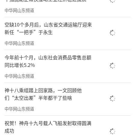
中华网山东频道
空缺10个多月后，山东省交通运输厅迎来
新任“一把手”于永生
笔墨之外，作品深处藏有深厚的文人底
中华网山东频道
蕴。遴选历代经典诗词作为书写内容，创作者
今年前十个月，山东社会消费品零售总额
熟稔字句意蕴，自身的阅历涵养顺着笔尖融进
同比增长5.2%
每一处线条。深耕八闽本土文脉，接续地域书
中华网山东频道
艺传承，又辗转汲取历朝书家所长，在日复一
神十八乘组踏上回家路，一文回顾他
日的研习中完成古法内化。
们“太空出差”半年都干了些啥
整套作品依托扎实的临池功底融会诸家所
中华网山东频道
长，依托人文学识丰厚笔墨底蕴，跳出当下书
祝贺！神舟十九号载人飞船发射取得圆满
作重形式轻内涵的通病，于古法传承里生发新
成功