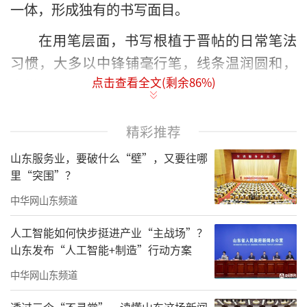
一体，形成独有的书写面目。
在用笔层面，书写根植于晋帖的日常笔法
习惯，大多以中锋铺毫行笔，线条温润圆和，
点击查看全文(剩余
86
%)
自带传统帖学从容舒展的书写质感。常年临习
米芾法书，让他的落笔起收干脆利落，行笔快
慢切换自然，笔画粗细随运笔节奏顺势改变。
精彩推荐
部分折笔之处吸收碑刻笔法特征，增添几分爽
山东服务业，要破什么“壁”，又要往哪
利棱角，柔润线条里多了层次变化。墨色变化
里“突围”？
顺其自然，新蘸墨汁落笔饱满厚重，连续运笔
中华网山东频道
耗墨之后自然形成枯笔飞白，浓淡干湿顺着诗
人工智能如何快步挺进产业“主战场”？
词行文节奏缓缓转变，没有刻意造作的墨色炫
山东发布“人工智能+制造”行动方案
技，墨法处理平实耐看。
中华网山东频道
透过三个“不寻常”，读懂山东这场新闻