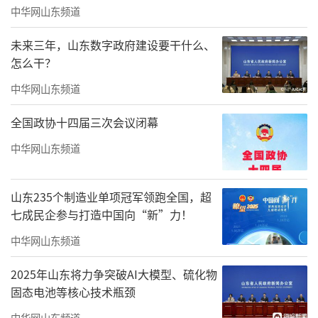
中华网山东频道
未来三年，山东数字政府建设要干什么、
字形取法脉络清晰，大幅参考王铎结字思
怎么干？
路，单字大小错落排布，开合收放富有动态，
中华网山东频道
又受黄道周、张瑞图等闽地先贤书风熏陶，字
全国政协十四届三次会议闭幕
形骨架紧凑内敛。小幅则取法二王，造型清雅
中华网山东频道
简约，少量字形融入古简牍随性自然的造型趣
味，通篇草法恪守规范，用字严谨准确，不会
山东235个制造业单项冠军领跑全国，超
出现草法错讹。长年稳定创作也带来细微局
七成民企参与打造中国向“新”力！
限，部分高频用字结体趋于固化，细节形变空
中华网山东频道
间仍可继续打磨。
2025年山东将力争突破AI大模型、硫化物
章法排布贴合传统书写逻辑，以诗文篇幅
固态电池等核心技术瓶颈
作为布白依据。长条幅字距行距松紧穿插，密
中华网山东频道