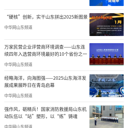
“硬核”创新，实干山东拼出2025新图景
中华网山东频道
《彝族山寨》136x68cm舒建新
万家民营企业评营商环境调查——山东连
山水构筑其艺术骨架，雄浑苍茫，意境旷
续四年入选营商环境最好的10个省份之一
远。《怒江大峡谷远眺》《一眼望九桥》《群
中华网山东频道
山环抱的山村》等大幅山水，笔墨厚重饱满，
经略海洋，向海图强——2025山东海洋发
皴法层次丰富，精准描摹出云南高原峡谷纵
展成果展昨日在青岛启幕
横、山林连绵的自然样貌。突破传统山水的构
中华网山东频道
图桎梏，将村寨、梯田、茶山融进山水全景，
强作风，砺精兵！国家消防救援局山东机
远山淡墨氤氲云烟，近景重笔勾勒山石，《红
动队伍以“站”塑形，以“练”铸魂
河梯田》依山赋形，层层田垄随笔墨婉转起
中华网山东频道