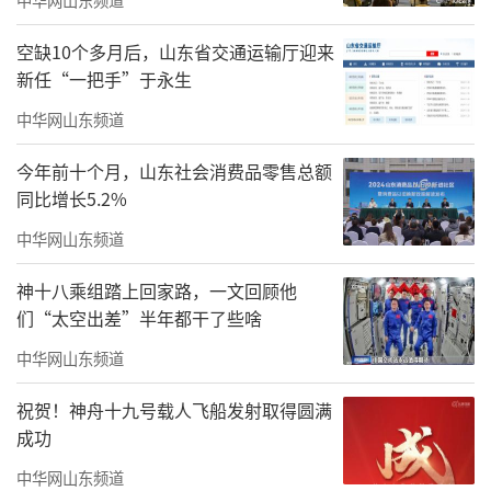
空缺10个多月后，山东省交通运输厅迎来
新任“一把手”于永生
《采茶归来》136x68cm舒建新
中华网山东频道
《醉翁亭记》等古典写意作品，则溯源传
今年前十个月，山东社会消费品零售总额
统文化文脉，借古贤典故抒笔墨情怀。舒建新
同比增长5.2%
的创作始终恪守以艺载道的理念，取道家清静
中华网山东频道
自然的美学思想，摒弃浮夸笔墨，崇尚素雅本
真，山水含烟火，人物栖林泉，实现自然哲思
神十八乘组踏上回家路，一文回顾他
们“太空出差”半年都干了些啥
与现实人文的有机统一。
中华网山东频道
循笔墨探本源，踏山河绘众生。舒建新立
足传统、深耕生活，用一纸丹青定格西南山河
祝贺！神舟十九号载人飞船发射取得圆满
成功
与人文烟火，扎根时代、体察民生，以多元题
材拓宽中国画表现边界，为当代中国画的传承
中华网山东频道