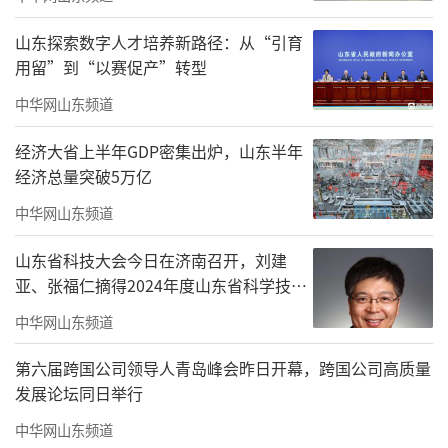
伏；《茶山记行》翠墨铺染山野，满目生机。
怀古题材《朱熹先生泰宁揽胜》借山水抒怀古
山东探索数字人才培养新路径：从“引育
之思，《登凤凰山》写意山林闲情，古今相
用留”到“以赛促产”转型
融，尽显大画幅创作的笔墨掌控力。
中华网山东频道
经济大省上半年GDP密集出炉，山东半年
经济总量突破5万亿
中华网山东频道
山东省科技大会今日在济南召开，刘建
亚、张福仁摘得2024年度山东省科学技术
奖最高奖！
中华网山东频道
第六届跨国公司领导人青岛峰会昨日开幕，跨国公司高质量
发展论坛同日举行
中华网山东频道