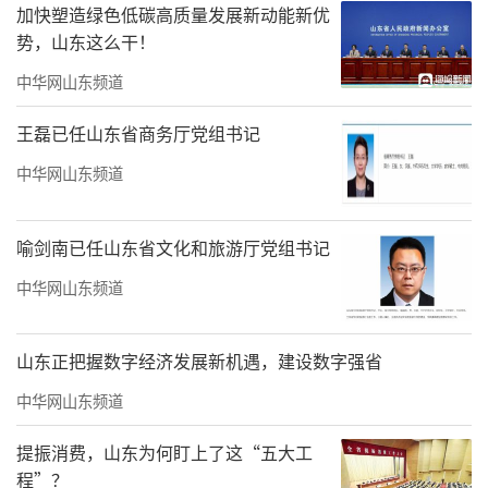
加快塑造绿色低碳高质量发展新动能新优
势，山东这么干！
《怒江大峡谷远眺》186x98cm舒建新
中华网山东频道
乡土人物系列是舒建新画作的温情内核。
王磊已任山东省商务厅党组书记
常年深入彝、布朗等少数民族聚居村寨，扎根
中华网山东频道
生活写生，寻常市井、民俗百态皆入画卷。
《采茶图》《采茶归来》线条灵动，茶农身姿
喻剑南已任山东省文化和旅游厅党组书记
悠然，草木山色与人景浑然一体；《马锅头》
寥寥笔墨，刻画出茶马古道行者的岁月风霜；
中华网山东频道
《彝族绣女》《彝族非遗传承人》聚焦边疆百
姓，人物神态鲜活，民族服饰刻画细致入微，
山东正把握数字经济发展新机遇，建设数字强省
写实中兼具写意韵味。历史题材《云南马帮驼
中华网山东频道
峰航线补给线》格局开阔，融山河地理与近代
提振消费，山东为何盯上了这“五大工
历史记忆，赋予画作厚重的人文底蕴。《布朗
程”？