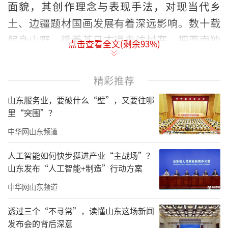
面貌，其创作理念与表现手法，对现当代乡
土、边疆题材国画发展有着深远影响。数十载
躬身山野，循着茶马古道走访村寨，把西南独
点击查看全文(剩余
93
%)
特的自然风物与民俗百态凝练为专属笔墨语
言。
精彩推荐
山东服务业，要破什么“壁”，又要往哪
里“突围”？
中华网山东频道
人工智能如何快步挺进产业“主战场”？
山东发布“人工智能+制造”行动方案
中华网山东频道
透过三个“不寻常”，读懂山东这场新闻
发布会的背后深意