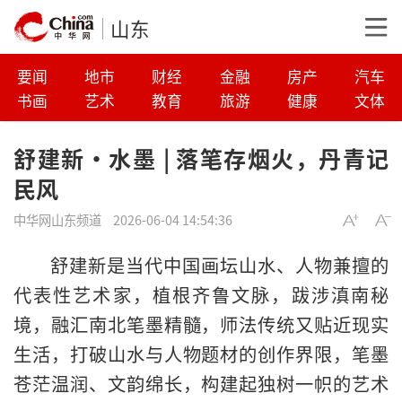
山东
要闻
地市
财经
金融
房产
汽车
书画
艺术
教育
旅游
健康
文体
舒建新·水墨 | 落笔存烟火，丹青记
民风
中华网山东频道
2026-06-04 14:54:36
舒建新是当代中国画坛山水、人物兼擅的
代表性艺术家，植根齐鲁文脉，跋涉滇南秘
境，融汇南北笔墨精髓，师法传统又贴近现实
生活，打破山水与人物题材的创作界限，笔墨
苍茫温润、文韵绵长，构建起独树一帜的艺术