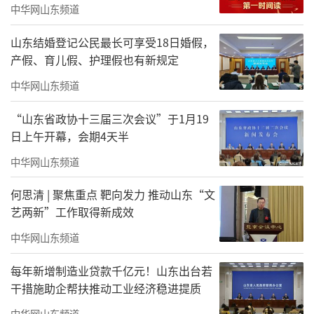
中华网山东频道
谈及艺术的意义，蔡超先生深有感
触：“艺术是人类进步的重要标志，是文化的
山东结婚登记公民最长可享受18日婚假，
产假、育儿假、护理假也有新规定
重要组成部分，它能为人类留下宝贵的文明财
富。”回望十八岁时选择以绘画为职业的决
中华网山东频道
定，他坚定地说：“这是我这辈子最正确的选
“山东省政协十三届三次会议”于1月19
择，绘画让我的人生变得有价值、有意义。”
日上午开幕，会期4天半
从坎坷少年到艺术大家，蔡超的人生轨迹
中华网山东频道
与艺术创作紧密相连。磨难没有磨灭他的意
何思清 | 聚焦重点 靶向发力 推动山东“文
志，反而让他更懂得观察生活、感悟生命，并
艺两新”工作取得新成效
用笔墨将这份深刻融入作品之中。他对艺术的
中华网山东频道
执着追求，不仅成就了自身的艺术高度，更给
每年新增制造业贷款千亿元！山东出台若
后人留下了宝贵的精神财富，激励着更多人在
干措施助企帮扶推动工业经济稳进提质
追梦路上勇往直前。
中华网山东频道