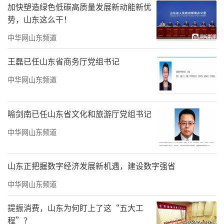
加快塑造绿色低碳高质量发展新动能新优
大胆探索工业题材创作。为了真实呈现工业场
势，山东这么干！
景的独特魅力，他先后深入九江大桥工地、炼
中华网山东频道
油厂、化纤厂体验生活，与工人同吃同住，细
致观察生产流程与机械构造。“整整四年时
王磊已任山东省商务厅党组书记
间，我一门心思扑在工业题材上，尝试将山水
中华网山东频道
画的笔墨技法融入其中，让冰冷的工业场景焕
发生机。”他表示。这份坚持终有回报，九十
喻剑南已任山东省文化和旅游厅党组书记
年代，蔡超的工业题材作品蜚声画坛，其独特
中华网山东频道
的艺术风格成为他鲜明的艺术坐标，也让他在
二十世纪中国绘画史中占据重要地位。
山东正把握数字经济发展新机遇，建设数字强省
中华网山东频道
提振消费，山东为何盯上了这“五大工
程”？