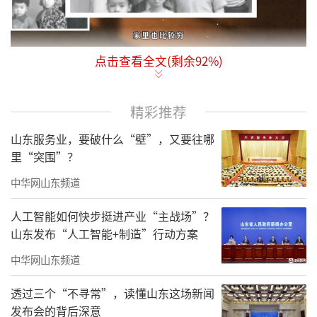
点击查看全文(剩余
92
%)
在中国画坛，有一位凭借执着与天赋走出
独特艺术之路的大家，他便是蔡超。没有专业
精彩推荐
院校的系统深造，却以自学之力跻身名家行
列；历经人生坎坷，却将磨难化作艺术创作的
山东服务业，要破什么“壁”，又要往哪
里“突围”？
养分，在红色题材与工业题材绘画领域留下浓
墨重彩的一笔。本次专访走近蔡超先生，聆听
中华网山东频道
他的人生故事与艺术心声。
人工智能如何快步挺进产业“主战场”？
山东发布“人工智能+制造”行动方案
“小时候身体残疾，家境也不好，童年没
什么乐趣，行动不便的我只能常常静坐观察身
中华网山东频道
边的一切。”蔡超先生回忆起往事，眼神中带
透过三个“不寻常”，读懂山东这场新闻
着淡然。年少时，没有家人为他规划未来，考
发布会的背后深意