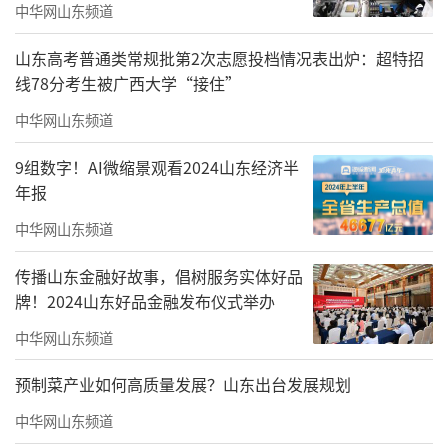
特殊津贴专家，全国“五一劳动奖章”获得
中华网山东频道
者，全国文化系统先进工作者，1997年中国画
山东高考普通类常规批第2次志愿投档情况表出炉：超特招
坛百杰，全国文艺界德艺双簪优秀会员等多项
线78分考生被广西大学“接住”
全国性荣誉，被南昌大学、江西师范大学美术
中华网山东频道
学院、南昌航空大学、景德镇陶瓷大学、南昌
9组数字！AI微缩景观看2024山东经济半
工程学院艺术学院等多所院校聘为客座教授、
年报
硕士生导师。
中华网山东频道
擅长中国画人物画，兼攻山水花鸟，其作
传播山东金融好故事，倡树服务实体好品
品多次获得全国性展览金、银、铜奖及国际
牌！2024山东好品金融发布仪式举办
奖，被授予首届徐悲鸿美术成就奖，首届黄宾
中华网山东频道
虹美术成就奖。为中国美术家协会、中央电视
台录播“中国当代国画四十家”之一，被中国
预制菜产业如何高质量发展？山东出台发展规划
美术出版界提名列入当代最具影响力百名画
中华网山东频道