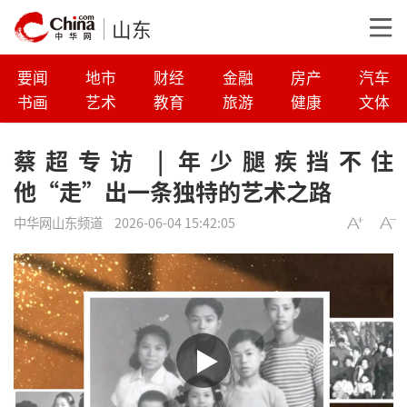
山东
要闻
地市
财经
金融
房产
汽车
书画
艺术
教育
旅游
健康
文体
蔡超专访 | 年少腿疾挡不住
他“走”出一条独特的艺术之路
中华网山东频道
2026-06-04 15:42:05