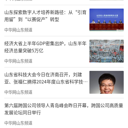
画坛崭露头角。他创作的《方志敏》《毛主
山东探索数字人才培养新路径：从“引育
席》《陈毅》等系列连环画，凭借精准的细节
用留”到“以赛促产”转型
捕捉、饱满的情绪表达，成为一代人的记
中华网山东频道
忆。“连环画讲究用画面讲故事，每一笔每一
经济大省上半年GDP密集出炉，山东半年
划都要经得起推敲，既要符合历史事实，又要
经济总量突破5万亿
具备艺术感染力。”他说，“那些作品承载着
中华网山东频道
时代记忆，能为后人留下有价值的历史影像，
我感到很荣幸。”
山东省科技大会今日在济南召开，刘建
亚、张福仁摘得2024年度山东省科学技术
奖最高奖！
中华网山东频道
第六届跨国公司领导人青岛峰会昨日开幕，跨国公司高质量
发展论坛同日举行
中华网山东频道