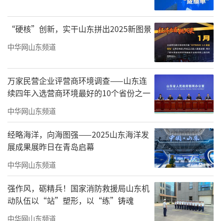
“硬核”创新，实干山东拼出2025新图景
中华网山东频道
万家民营企业评营商环境调查——山东连
续四年入选营商环境最好的10个省份之一
凭借这份执着，蔡超在绘画道路上稳步前
中华网山东频道
行。没有专业老师的指导，他便博采众家之
长，在不断临摹与实践中夯实造型基础；有幸
经略海洋，向海图强——2025山东海洋发
展成果展昨日在青岛启幕
得到黄秋元、方增先等名家点拨后，他更是如
饥似渴地汲取艺术养分，系统掌握中国画创作
中华网山东频道
技艺，无论是山水还是花鸟，都能驾驭自如，
强作风，砺精兵！国家消防救援局山东机
却不局限于任何门派的桎梏。
动队伍以“站”塑形，以“练”铸魂
上世纪七十年代，蔡超以红色题材作品在
中华网山东频道