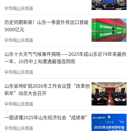
大学时又因残疾屡屡受阻，毕业后他做过临时
中华网山东频道
工，人生似乎陷入迷茫。直到父亲的朋友将他
历史同期新高！山东一季度外贸出口首破
介绍到“书画之家”，既当学徒又做营业员，
5000亿元
这段经历成为他艺术人生的转折点。“在这
中华网山东频道
里，我每天接触各路艺术家和各类绘画作品，
心底对绘画的兴趣被彻底点燃了。”他表
山东十大天气气候事件揭晓——2025年成山东近74年来最热
一年，10月中上旬遭遇最强连阴雨
示，“从那以后，我开始自学绘画，省吃俭用
中华网山东频道
购买画材，一有空就反复练习，速写本换了一
本又一本。”
山东省地矿局2026年工作会议暨“改革创
新年”动员大会召开
中华网山东频道
一图读懂2025年山东经济社会“成绩单”
中华网山东频道