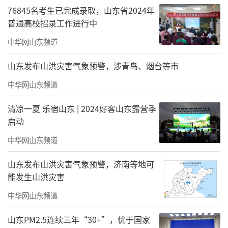
家，其作品先后搭乘神舟六号、七号飞船进入
76845名考生已完成录取，山东省2024年
太空。被国家科学技术奖励大会授予“优秀人
普通高校招录工作进行中
民艺术家”称号，作品多次被国家有关部门选
中华网山东频道
送欧、美、亚、非诸国及我国港、澳、台地区
山东发布山洪灾害气象预警，涉青岛、烟台等市
展出，曾率中国美术家代表团访问印度、埃及
并多次访问欧、美、亚诸国及我国港、澳、台
中华网山东频道
地区，出版十多种画集，合集三十余种，其艺
清凉一夏 乐宿山东 | 2024好客山东露营季
术成就被收入国内外数十种名人词典。
启动
中华网山东频道
责任编辑：张悦颜
山东发布山洪灾害气象预警，济南等地可
能发生山洪灾害
中华网山东频道
山东PM2.5连续三年“30+”，优于国家