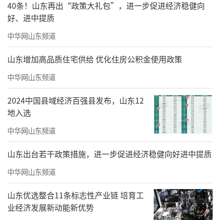
40条！山东再出“政策大礼包”，进一步促进经济稳健向
好、进中提质
蔡超
，1944年生，上海嘉定人，一级美术
中华网山东频道
师，现为中国国家画院院务委员兼研究员、中
山东增加高品质住宅供给 优化住房公积金使用政策
国艺术研究院中国画院研究员、南昌大学书画
艺术研究院院长、南昌工程学院人文艺术学院
中华网山东频道
名誉院长、江西省美术家协会名誉主席、江西
2024中国县域经济百强县发布，山东12
书画院院长、中国画学会常务理事、江西省中
地入选
国画学会会长。曾任中国美术家协会理事、中
中华网山东频道
国美术家协会中国画艺术委员会委员、中国美
山东出台若干政策措施，进一步促进经济稳健向好进中提质
术家协会江西创作中心主任等，在省内外多所
中华网山东频道
画院任名誉院长，担任第八、九、十届全国美
展评委及每年全国多项美展评委。获国家有突
山东优选整合11条标志性产业链 培育工
业经济发展新动能新优势
出贡献优秀中青年专家称号，国务院颁发政府