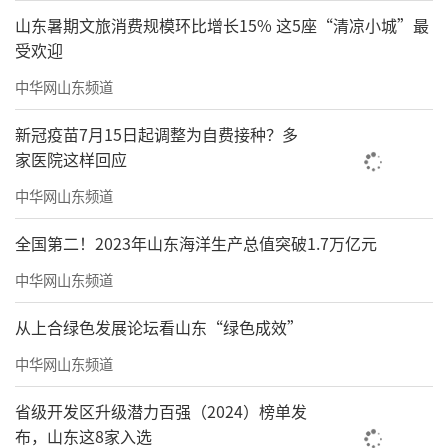
番推出2026年度榜单，既是对各地书香建设成
山东暑期文旅消费规模环比增长15% 这5座“清凉小城”最
果的系统梳理，也为城市间互学互鉴、经验共
受欢迎
享搭建了专业平台，更为公共文化政策优化、
中华网山东频道
阅读服务体系完善提供务实参考，以持续的智
新冠疫苗7月15日起调整为自费接种？多
力支持，为全民阅读走深走实、城市文化软实
家医院这样回应
力不断提升注入持久动力。
中华网山东频道
责任编辑：周龙
全国第二！2023年山东海洋生产总值突破1.7万亿元
中华网山东频道
从上合绿色发展论坛看山东“绿色成效”
中华网山东频道
省级开发区升级潜力百强（2024）榜单发
布，山东这8家入选