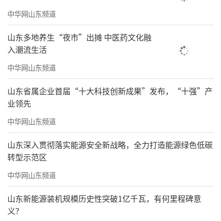
结语
中华网山东频道
书香润城，贵在久久为功。2026TAOTIE中
山东多地养生“夜市”出摊 中医药文化融
国书香城市榜，用“稳”印证全民阅读长效深
入潮流生活
耕成果，用“变”激励城市精细提质、良性精
中华网山东频道
进，49城坚守底色、一城新锐突围，恰恰道出
山东省属企业首届“十大科技创新成果”发布，“十强”产
书香城市建设的核心真谛：文化建设无捷径，
业领先
唯有持续深耕、普惠为民，方能筑牢城市文
中华网山东频道
脉。
山东深入贯彻落实能源安全新战略，全力打造能源绿色低碳
标杆引领、新秀突围，大城小城各展其
转型示范区
长，书香城市早已走出粗放造势的阶段，步入
中华网山东频道
精细、普惠、长效的新征程。全民阅读将持续
山东新能源装机规模历史性突破1亿千瓦，有何里程碑意
扎根城市，各地守文脉、优服务、创场景，让
义？
书香从场馆走向市井，从爱好变成日常。书香