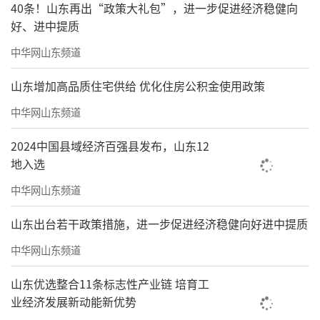
集的图书馆统一服务网点、24小时自助图书
40条！山东再出“政策大礼包”，进一步促进经济稳健向
好、进中提质
馆，以人均22本的年阅读量领跑全国；重庆以4
中华网山东频道
2个公共图书馆与千家实体书店，打造山城特色
文旅融合书香线路；武汉则以16个公共图书
山东增加高品质住宅供给 优化住房公积金使用政策
馆、1590家实体书店，整合高校资源彰显中部
中华网山东频道
书香爆发力。
2024中国县域经济百强县发布，山东12
十座城市各美其美、美美与共，从头部标
地入选
杆的深耕笃行到新锐力量的奋起突围，书香建
中华网山东频道
设的内核愈发清晰，全民阅读的火种也在一座
山东出台若干政策措施，进一步促进经济稳健向好进中提质
座城市间薪火相传。
中华网山东频道
区域省份格局：整体稳态均衡，多元共进
山东优选整合11条标志性产业链 培育工
全域开花
业经济发展新动能新优势
书香城市建设从来不是孤立前行，而是与