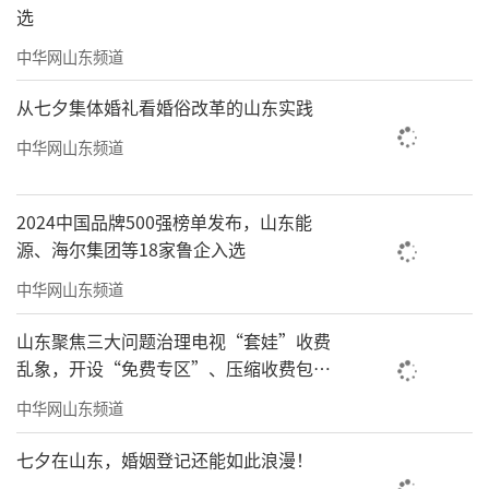
州、香港、成都、杭州、澳门、深圳、重庆、
选
武汉，仅武汉为新晋入榜，各城以核心数据与
中华网山东频道
特色实践，走出了差异化的书香之路。
从七夕集体婚礼看婚俗改革的山东实践
北京稳居榜首，20个公共图书馆年总流通3
中华网山东频道
802.2万人次，2144家实体书店与3000万数字阅
读用户，筑牢全国文化中心的书香根基；上海
2024中国品牌500强榜单发布，山东能
以20个市、区公共图书馆、3366.98万人次年流
源、海尔集团等18家鲁企入选
通量，让阅读融入国际都市的日常肌理；广
中华网山东频道
州“图书馆之城”建设成效显著，22个市、区
山东聚焦三大问题治理电视“套娃”收费
级公共图书馆、598家实体书店，超三分之一市
乱象，开设“免费专区”、压缩收费包比
民成为图书馆注册读者；香港构建完善的图书
例70%以上
中华网山东频道
馆网络，68间固定图书馆与12间流动图书馆服
务438万名读者，成为中西阅读文化交流的窗
七夕在山东，婚姻登记还能如此浪漫！