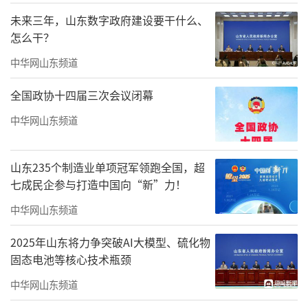
新，二三线城市全力补齐服务短板、完善基层
未来三年，山东数字政府建设要干什么、
阅读网络。
怎么干？
从一线城市到中小城市，从东部沿海到中
中华网山东频道
西部腹地，全民阅读不再是少数城市的专属标
全国政协十四届三次会议闭幕
签，而是成为全国城市文化建设的共同追求。
这种坚守，是对“书香兴城、文化润民”理念
中华网山东频道
的深刻践行，更是城市文化软实力持续提升的
底气所在。
山东235个制造业单项冠军领跑全国，超
七成民企参与打造中国向“新”力！
中华网山东频道
2025年山东将力争突破AI大模型、硫化物
固态电池等核心技术瓶颈
中华网山东频道