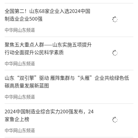
全国第二！山东68家企业入选2024中国
制造业企业500强
中华网山东频道
聚焦五大重点人群——山东实施五项提升
行动全面提升公民科学素质
中华网山东频道
山东“双引擎”驱动 雁阵集群与“头雁”企业共绘绿色低
碳高质量发展新蓝图
中华网山东频道
2026TAOTIE中国书香城市榜全榜单
2024中国制造业综合实力200强发布，24
如果说“不变”彰显的是书香建设的深厚
家鲁企上榜
底蕴，那么“变化”则体现的是城市间的良性
中华网山东频道
竞争活力。