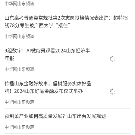
中华网山东频道
省份经济实力、文化积淀、政策引导深度绑
山东高考普通类常规批第2次志愿投档情况表出炉：超特招
定。2026年榜单呈现“强者恒强、新生突
线78分考生被广西大学“接住”
围”的良性态势，绘就全域书香的鲜活图景。
中华网山东频道
9组数字！AI微缩景观看2024山东经济半
年报
中华网山东频道
传播山东金融好故事，倡树服务实体好品
牌！2024山东好品金融发布仪式举办
中华网山东频道
预制菜产业如何高质量发展？山东出台发展规划
中华网山东频道