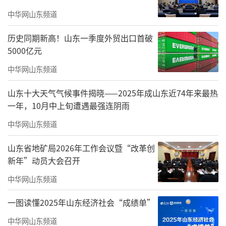
延续历年严谨研究体系，正式发布「2026TAOT
中华网山东频道
IE中国书香城市榜」。
历史同期新高！山东一季度外贸出口首破
5000亿元
榜单沿用公共图书馆资源密度、阅读活动
参与率、数字阅读渗透率、文化政策支持力
中华网山东频道
度、文化影响力等12项核心阅读生态指标，客
山东十大天气气候事件揭晓——2025年成山东近74年来最热
观复盘全国城市书香建设实绩，精准捕捉一年
一年，10月中上旬遭遇最强连阴雨
来中国书香城市建设的新动态与新成效。
中华网山东频道
山东省地矿局2026年工作会议暨“改革创
新年”动员大会召开
中华网山东频道
一图读懂2025年山东经济社会“成绩单”
中华网山东频道