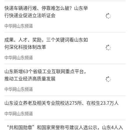
南昌作为本次唯一新晋上榜城市，无疑是
快递车辆通行难、停靠难怎么破？山东举
榜单最大亮点。这座兼具红色基因与千年豫章
行快递业促进立法听证会
文脉的城市，恰逢2026年第五届全民阅读大会
中华网山东频道
举办契机，以孺子书房为核心载体，焕新豫章
书院等文化地标，全力搭建覆盖全城的基层阅
成果、人才、奖励，三个关键词看山东如
何深化科技体制改革
读网络，用扎实的举措实现了从“追
中华网山东频道
赶”到“突围”的跨越，填补了江西书香城市
的上榜空白，成为中部地区书香建设的新生标
山东新增63个省级工业互联网重点平台，
杆。
推动工业经济高质量发展
中华网山东频道
TOP10城市解析：标杆领航，共筑书香高
地
山东设立养老及相关专业院校达275所、在校生23.7万人
作为全国书香建设的排头兵，本届TOP10
中华网山东频道
城市阵容整体稳固，依次为北京、上海、广
“共和国勋章”和国家荣誉称号建议人选公示，山东4人入