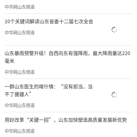
中华网山东频道
度；苏州全力优化“15分钟阅读圈”，新型阅
读空间遍地开花，排名跃升3位；宁波以地方立
10个关键词解读山东省委十二届七次全会
法护航全民阅读，数字阅读渗透率领跑全省，
中华网山东频道
位次上升2位，每一处变动都对应着实打实的建
设成果。
山东暴雨预警升级！自西向东有强降雨，最大降雨量达220
毫米
中华网山东频道
一群山东医生的喀什情：“没有担当，当
不了援疆人”
中华网山东频道
用好改革“关键一招”，山东加快塑造高质量发展新优势
中华网山东频道