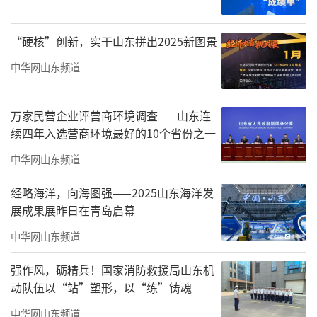
“硬核”创新，实干山东拼出2025新图景
本届榜单最大核心特质：稳为主调，变显
中华网山东频道
活力。全国50座上榜城市中，49座为往届复榜
城市，整体排名波动平缓，印证全国各大城市
万家民营企业评营商环境调查——山东连
书香建设久久为功、成效稳固；仅有小幅位次
续四年入选营商环境最好的10个省份之一
优化、一座城市新晋入围，没有城市大幅掉
中华网山东频道
队、没有板块格局洗牌，足见全域书香建设稳
经略海洋，向海图强——2025山东海洋发
步推进、持续深耕。
展成果展昨日在青岛启幕
这份“变与不变”的榜单，既是对过去一
中华网山东频道
年全民阅读成果的全面复盘，更是对未来城市
强作风，砺精兵！国家消防救援局山东机
文化建设方向的清晰指引。
动队伍以“站”塑形，以“练”铸魂
榜单核心研判：不变守根基，微变焕新力
中华网山东频道