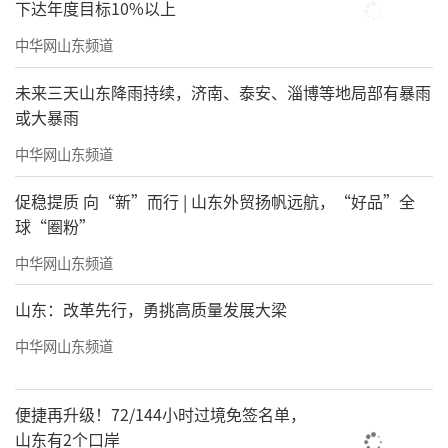
文化氛围，打造出一批全国知名阅读品牌，成
下达年度目标10%以上
为书香建设的先行标杆。
中华网山东频道
湖南、江苏、山东三省各有4座城市上榜，
未来三天山东降雨持续，济南、泰安、淄博等地局部有暴雨
构成全国书香建设的中坚力量：湖南以文创产
或大暴雨
业赋能阅读创新，长沙、衡阳、常德、株洲各
中华网山东频道
具特色；江苏凭借优质教育资源与完善服务体
促稳提质 向“新”而行 | 山东外贸扬帆远航，“好品”全
系，南京、苏州、无锡、常州尽显江南书香底
球“圈粉”
蕴；山东依托儒家文化底蕴，济南、青岛、烟
中华网山东频道
台、潍坊等城市联动打造“书香齐鲁”。
山东：改革先行，勇挑高质量发展大梁
福建、河北、河南、浙江各3城上榜，湖
中华网山东频道
北、辽宁各2城上榜，江西凭借南昌新晋实现零
的突破，全民阅读的版图持续扩容，东中西部
便捷再升级！72/144小时过境免签名单，
协同发展的态势愈发清晰。
山东有2个口岸