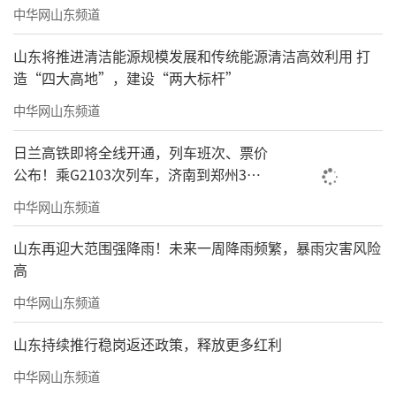
中华网山东频道
润心，文脉铸城，终会绘就全域书香、文脉绵
延的崭新气象。
山东将推进清洁能源规模发展和传统能源清洁高效利用 打
造“四大高地”，建设“两大标杆”
中华网山东频道
日兰高铁即将全线开通，列车班次、票价
公布！乘G2103次列车，济南到郑州3小
时到达
中华网山东频道
山东再迎大范围强降雨！未来一周降雨频繁，暴雨灾害风险
高
从2025年世界读书日首次发布TAOTIE中国
中华网山东频道
书香城市榜以来，TAOTIE THINK TANK（饕餮
山东持续推行稳岗返还政策，释放更多红利
智库）便持续以产业研究与城市规划的专业视
中华网山东频道
角，持续关注并记录全民阅读的城市实践。此