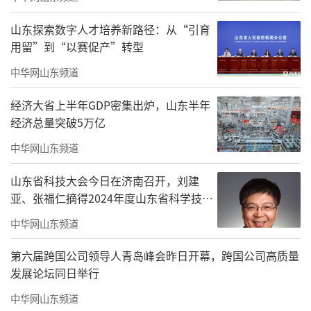
榜单最核心的“不变”，是98%的高复榜
山东探索数字人才培养新路径：从“引育
率——50座上榜城市中，49座连续两年跻身榜
用留”到“以赛促产”转型
单，排名整体波动极小，这一数据直观印证了
中华网山东频道
中国书香城市建设的稳健步伐。
经济大省上半年GDP密集出炉，山东半年
过去一年，各复榜城市沿着既定路径深耕
经济总量突破5万亿
细作、久久为功，没有盲目跟风，而是立足自
中华网山东频道
身禀赋迭代升级，共同筑牢了全国书香城市建
山东省科技大会今日在济南召开，刘建
设的基本盘，让全民阅读的社会氛围愈发浓
亚、张福仁摘得2024年度山东省科学技术
厚。
奖最高奖！
中华网山东频道
这份“不变”的背后，是分层发力、全域
第六届跨国公司领导人青岛峰会昨日开幕，跨国公司高质量
共进的建设格局：头部城市持续夯实公共文化
发展论坛同日举行
资源底座，新一线城市深耕阅读场景融合创
中华网山东频道