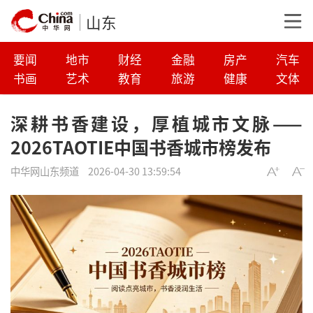
山东
要闻
地市
财经
金融
房产
汽车
书画
艺术
教育
旅游
健康
文体
深耕书香建设，厚植城市文脉——
2026TAOTIE中国书香城市榜发布
中华网山东频道
2026-04-30 13:59:54