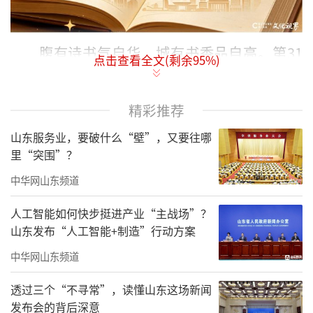
腹有诗书气自华，城有书香品自高。第31
点击查看全文(剩余
95
%)
个世界读书日刚刚落下帷幕，全民阅读的种子
已在城市肌理中深深扎根、蓬勃生长。
精彩推荐
2026年，全民阅读战略迎来历史性跨越。
山东服务业，要破什么“壁”，又要往哪
《全民阅读促进条例》于2月1日正式施行，标
里“突围”？
志着全民阅读迈入法治化、规范化新时代。
中华网山东频道
书香，早已不再是城市的点缀，更成为衡
人工智能如何快步挺进产业“主战场”？
量城市综合竞争力、彰显文化软实力的核心标
山东发布“人工智能+制造”行动方案
尺，成为城市高质量发展的精神底色。
中华网山东频道
值此重要节点，扎根中国澳门的高端智库
透过三个“不寻常”，读懂山东这场新闻
平台——TAOTIE THINK TANK（饕餮智库），
发布会的背后深意