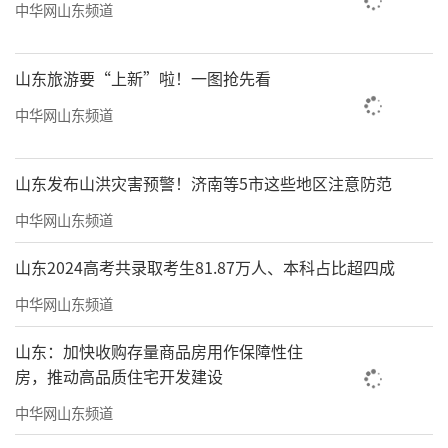
口；成都23个公共图书馆搭配近4000家实体书
中华网山东频道
店，让烟火气与书香气共生；
山东旅游要“上新”啦！一图抢先看
中华网山东频道
山东发布山洪灾害预警！济南等5市这些地区注意防范
中华网山东频道
山东2024高考共录取考生81.87万人、本科占比超四成
中华网山东频道
杭州以海量馆藏、亿级数字资源浏览量与
山东：加快收购存量商品房用作保障性住
近3万场阅读推广活动，让人文与书香相融；澳
房，推动高品质住宅开发建设
门深耕中西交融特色，以全域图书馆网络与跨
中华网山东频道
境共读活动，擦亮湾区书香名片；深圳凭借密