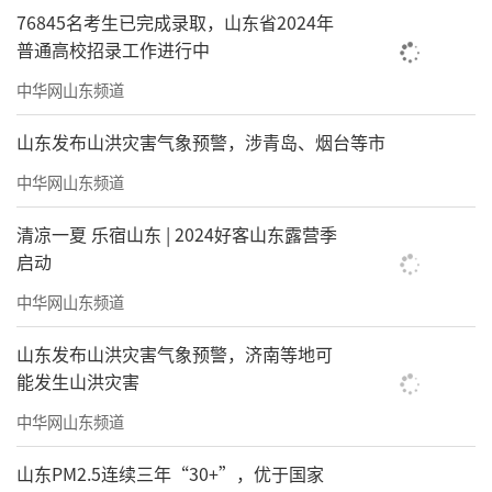
76845名考生已完成录取，山东省2024年
普通高校招录工作进行中
中华网山东频道
山东发布山洪灾害气象预警，涉青岛、烟台等市
中华网山东频道
清凉一夏 乐宿山东 | 2024好客山东露营季
启动
中华网山东频道
2026TAOTIE中国书香城市榜上榜前十省份
山东发布山洪灾害气象预警，济南等地可
能发生山洪灾害
广东依旧领跑全国，以5座上榜城市蝉联省
中华网山东频道
份榜首，广州、深圳双核心引领，东莞、汕
头、佛山协同发力，凭借雄厚经济实力与开放
山东PM2.5连续三年“30+”，优于国家