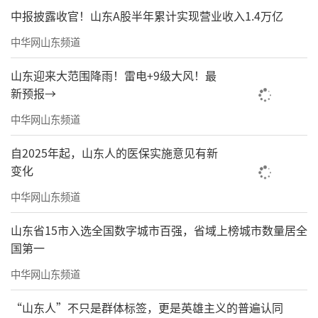
中报披露收官！山东A股半年累计实现营业收入1.4万亿
本次榜单中，6座城市排名小幅跃升，1座
中华网山东频道
城市全新上榜，看似细微的位次变动，背后是
各城市在书香建设上的精准发力与创新突破，
山东迎来大范围降雨！雷电+9级大风！最
新预报→
为整体版图注入了新的动能，也让书香建设始
终保持向上生长的态势。
中华网山东频道
排名跃升的城市各有亮点、实至名归：香
自2025年起，山东人的医保实施意见有新
变化
港依托国际化都市优势，深化多元文化阅读融
合，大型书展热度居高不下，市民阅读参与度
中华网山东频道
持续攀升，位次上升1位；武汉聚焦资源整合与
山东省15市入选全国数字城市百强，省域上榜城市数量居全
场景创新，大力拓展基层阅读空间，全民阅读
国第一
活动覆盖全域，成功上升1位跻身前十；台北、
中华网山东频道
南京各上升1位，前者深耕两岸阅读文化交流，
“山东人”不只是群体标签，更是英雄主义的普遍认同
后者打造精细化特色阅读服务，尽显人文温