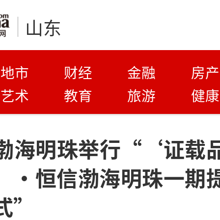
山东
地市
财经
金融
房产
艺术
教育
旅游
健康
渤海明珠举行“‘证载
’·恒信渤海明珠一期
式”