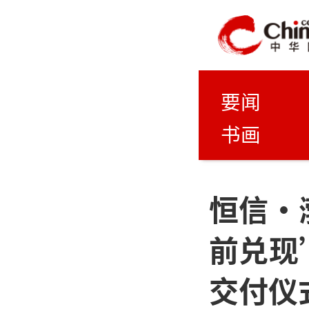
要闻
书画
恒信·
前兑现
交付仪