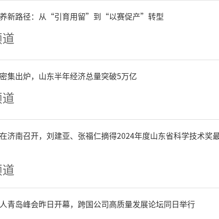
载品质，提前兑现’恒信·
养新路径：从“引育用留”到“以赛促产”转型
证交付仪式”。
频道
P密集出炉，山东半年经济总量突破5万亿
频道
在济南召开，刘建亚、张福仁摘得2024年度山东省科学技术奖
频道
人青岛峰会昨日开幕，跨国公司高质量发展论坛同日举行