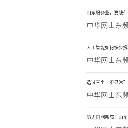
高品
山东服务业，要破什
中华网山东
项目不仅
动产证。
人工智能如何快步挺
中华网山东
历经
透过三个“不寻常”
等待，在
中华网山东
历史同期新高！山东