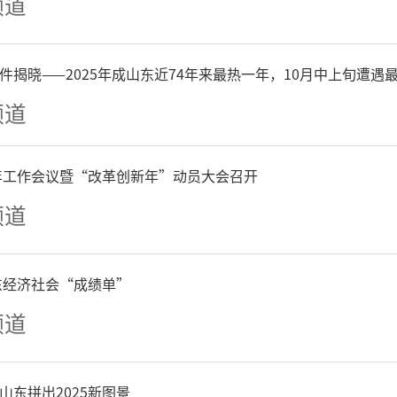
频道
件揭晓——2025年成山东近74年来最热一年，10月中上旬遭遇
频道
6年工作会议暨“改革创新年”动员大会召开
频道
山东经济社会“成绩单”
频道
山东拼出2025新图景
△渤海明珠实拍图