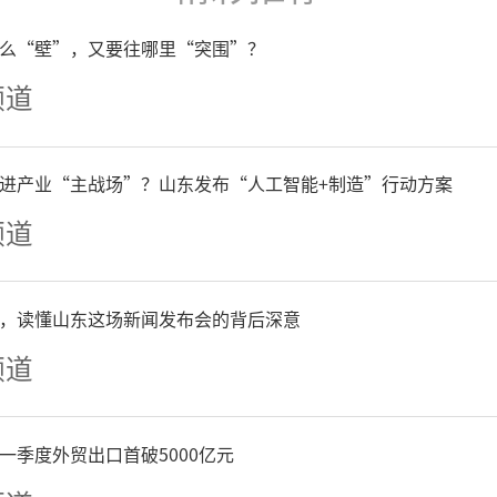
质、高标准，提前交付，交
么“壁”，又要往哪里“突围”？
频道
提前了近一个月交房，还交
进产业“主战场”？山东发布“人工智能+制造”行动方案
频道
数百个日夜的臻心锤炼，所
，读懂山东这场新闻发布会的背后深意
这一刻汇聚成幸福绽放。
频道
一季度外贸出口首破5000亿元