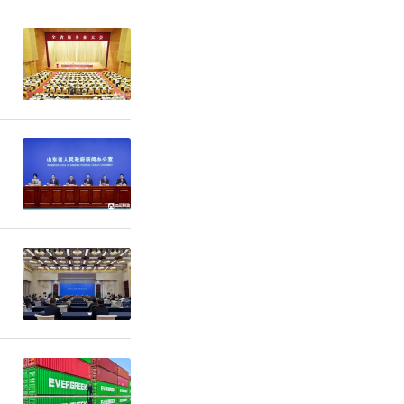
房即发证。
房即发放不
有的期盼与