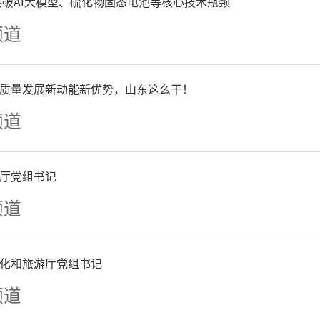
承诺，将继续以优质的物业
争突破AI大模型、硫化物固态电池等核心技术瓶颈
频道
难，确保每一位业主都能享
心的居住体验。
质量发展新动能新优势，山东这么干！
频道
厅党组书记
频道
化和旅游厅党组书记
频道