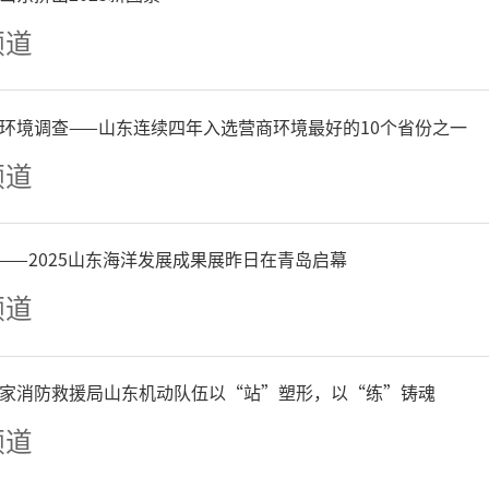
频道
筝元素的楼面造型与森式美
之美”的端庄秀丽款款而来
环境调查——山东连续四年入选营商环境最好的10个省份之一
频道
的一颗明珠。
——2025山东海洋发展成果展昨日在青岛启幕
即发证/幸福生活新启程
频道
日的盛典，迎接幸福的主人
家消防救援局山东机动队伍以“站”塑形，以“练”铸魂
午九点二十八分，渤海明
频道