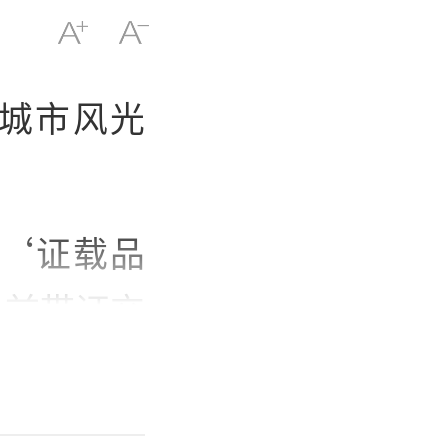
城市风光
“‘证载品
提前带证交
城市的潍坊