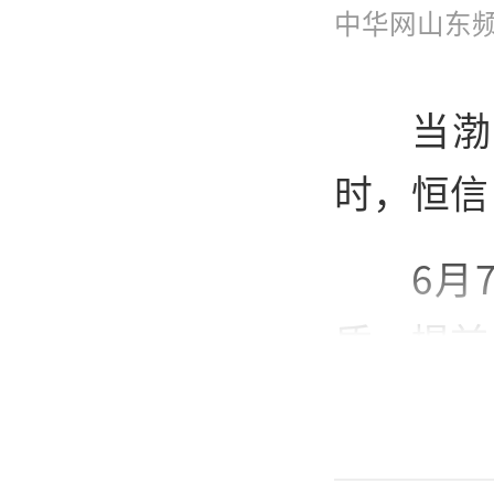
中华网山东
当渤
时，恒信
6月
质，提前
付仪式”
定义美好