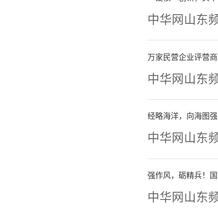
中华网山东
由风
以“东方
万家民营企业评营商
中华网山东
路皇冠上
经略海洋，向海图强
交房
中华网山东
以节
强作风，砺精兵！国
家。上
中华网山东