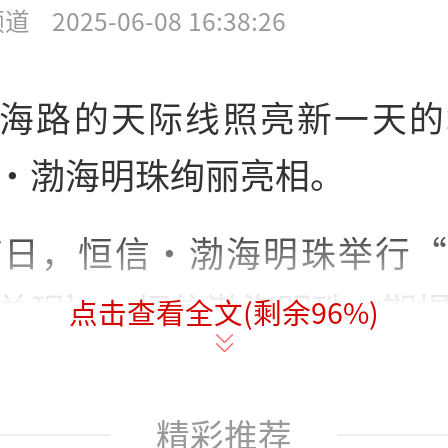
频道
2025-06-08 16:38:26
海路的天际线照亮新一天的
·渤海明珠绚丽亮相。
7日，恒信·渤海明珠举行
兑现’·恒信渤海明珠一期
点击查看全文(剩余
96
%)
。从这一刻为刚刚进入二线
居住。
精彩推荐