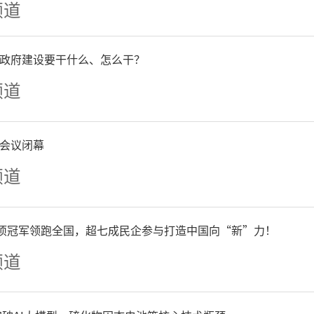
频道
政府建设要干什么、怎么干？
频道
会议闭幕
△活动现场
频道
集团市中城市公司总经理赵
们不仅仅是交付一套房子，
单项冠军领跑全国，超七成民企参与打造中国向“新”力！
频道
、一份责任、一份对未来美好