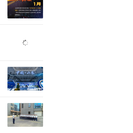
学景观，
，成为渤海
——业主归
珠盛大举