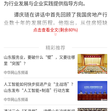
为行业发展与企业实践提供指导方向。
谭庆琏在讲话中首先回顾了我国房地产行
业数十年的发展历程。他指出，从住房短缺
点击查看全文(剩余
80
%)
到“居者有其屋”，再到如今追求“住有所
居、住有宜居”，行业始终与国家城镇化进
程、民生需求紧密相连。而山东绿地泉集团作
精彩推荐
为深耕区域50年的企业，从早期参与城市建设
山东服务业，要破什么“壁”，又要往哪
到如今拓展城市生活服务领域，不仅见证了行
里“突围”？
业变迁，更以实际行动践行社会责任，其在保
中华网山东频道
障房建设、社区服务优化等方面的实践，为同
人工智能如何快步挺进产业“主战场”？
类企业提供了可借鉴的经验，值得肯定。
山东发布“人工智能+制造”行动方案
当前房地产市场正处于深度调整与转型的
中华网山东频道
关键阶段，谭庆琏针对行业未来发展提出建
透过三个“不寻常”，读懂山东这场新闻