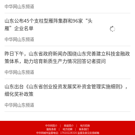
中华网山东频道
山东公布45个支柱型雁阵集群和96家“头
雁”企业名单
中华网山东频道
昨日下午，山东省政府新闻办围绕山东完善建立科技金融政
策体系，助力培育新质生产力情况回答记者提问
中华网山东频道
山东出台《山东省创业投资发展奖补资金管理实施细则》，
细化奖补政策
中华网山东频道
中华网简介
|
频道简介
|
地方招商
豁免条款
|
地方招聘
|
联系我们
中华网城市监督电话：17610228316
监督及意见反馈邮箱