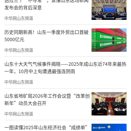
议。他强调，随着市场从“增量开发”向“存
发布会的背后深意
量运营”转变，企业不能再局限于传统开发模
中华网山东频道
式，而应聚焦“城市服务商”定位，将业务重
历史同期新高！山东一季度外贸出口首破
心向生活服务、社区运营、资产管理等领域延
5000亿元
伸，通过多元化布局增强抗风险能力。“人民
中华网山东频道
群众对美好生活的向往，已从‘有房住’转
向‘住得好’，这要求企业把服务品质放在首
山东十大天气气候事件揭晓——2025年成山东近74年来最热
一年，10月中上旬遭遇最强连阴雨
位，让住房不仅是居住空间，更是承载幸福生
活的平台。”
中华网山东频道
谈及城市生活服务发展，谭庆琏对山东绿
山东省地矿局2026年工作会议暨“改革创
新年”动员大会召开
地泉集团的探索给予高度评价。他提到，绿地
中华网山东频道
泉集团近年来在社区养老、智慧物业、便民商
业等领域的尝试，正是对“以人民为中心”发
一图读懂2025年山东经济社会“成绩单”