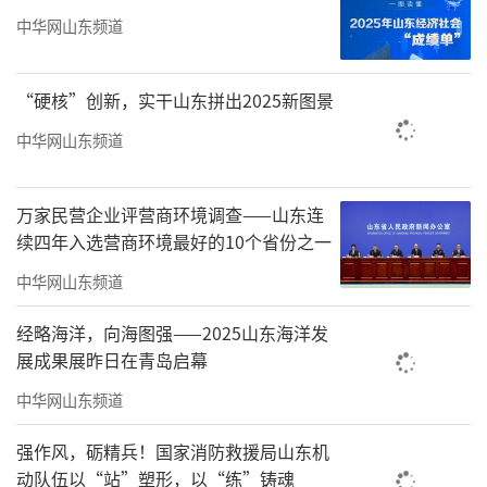
展理念的落地，此类实践既提升了居民生活便
中华网山东频道
利度，也为城市治理注入了企业力量。他希望
企业继续发挥深耕区域的优势，持续创新服务
“硬核”创新，实干山东拼出2025新图景
模式，整合资源打造“一站式”生活服务体
中华网山东频道
系，同时带动更多行业主体参与城市生活服务
建设，共同推动城市功能完善与民生福祉提
万家民营企业评营商环境调查——山东连
升。
续四年入选营商环境最好的10个省份之一
大会现场，参会嘉宾围绕房地产行业转
中华网山东频道
型、城市生活服务创新等议题展开交流。谭庆
经略海洋，向海图强——2025山东海洋发
琏的讲话因其对行业趋势的精准把握和对民生
展成果展昨日在青岛启幕
需求的关注，引发广泛共鸣，为大会凝聚发展
中华网山东频道
共识、明确实践方向起到重要作用。
强作风，砺精兵！国家消防救援局山东机
（来源：中国房地产网）
动队伍以“站”塑形，以“练”铸魂