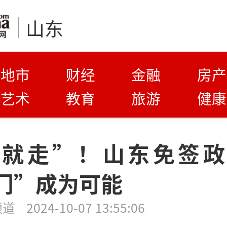
山东
地市
财经
金融
房产
艺术
教育
旅游
健康
走就走”！山东免签政
门”成为可能
频道
2024-10-07 13:55:06