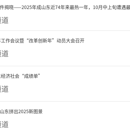
。其中，家庭亲子游、观光
件揭晓——2025年成山东近74年来最热一年，10月中上旬遭遇
游的主力军。
频道
6年工作会议暨“改革创新年”动员大会召开
频道
山东经济社会“成绩单”
频道
山东拼出2025新图景
频道