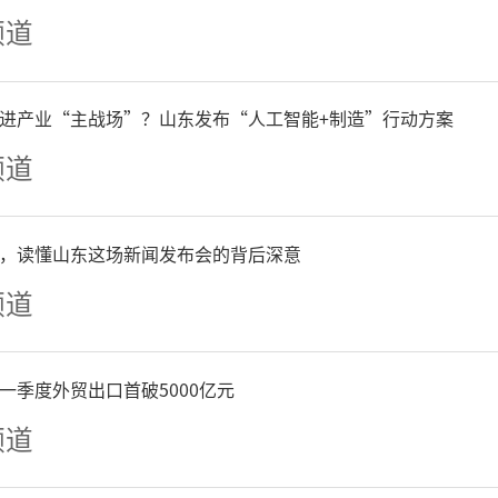
频道
国庆假期，跨境旅游成为一
空港、海港口岸、进出境口
进产业“主战场”？山东发布“人工智能+制造”行动方案
频道
增长。
庆节前几天开始，青岛空港
，读懂山东这场新闻发布会的背后深意
频道
就开始持续攀升。国庆假期
超3万人次，较去年同期增长
一季度外贸出口首破5000亿元
频道
目的地来看，日韩及东南亚