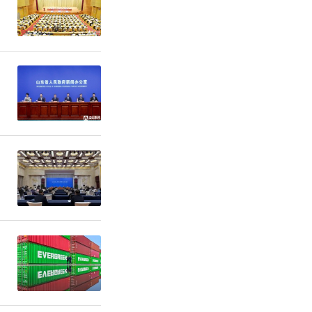
大消费热
岸通关人数
口岸进出境
前5天，进
21%。从
是进出境的