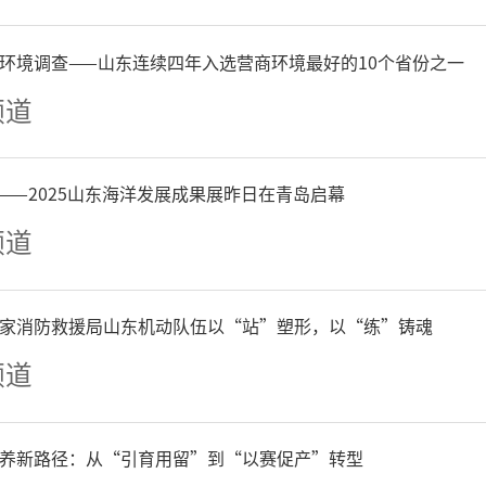
环境调查——山东连续四年入选营商环境最好的10个省份之一
嘉航航空服务有限公司总经
频道
假期迎来跨境旅游热潮，不
——2025山东海洋发展成果展昨日在青岛启幕
跨境旅游。我们公司代理的
频道
泊尔加德满都航线，客座率可
家消防救援局山东机动队伍以“站”塑形，以“练”铸魂
频道
养新路径：从“引育用留”到“以赛促产”转型