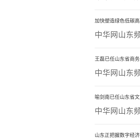
加快塑造绿色低碳高
中华网山东
入境
王磊已任山东省商务
因为我来
中华网山东
假期
喻剑南已任山东省文
中华网山东
同期增长
长82.8%
山东正把握数字经济