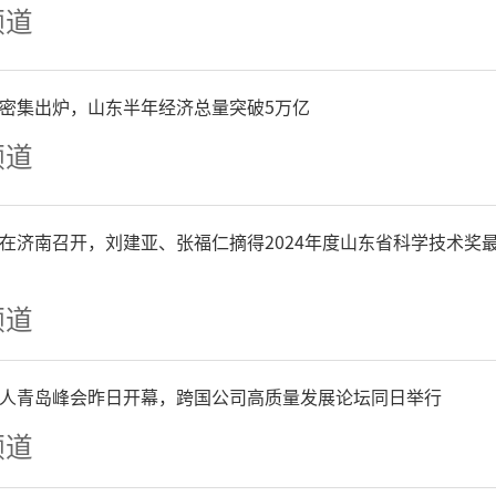
频道
P密集出炉，山东半年经济总量突破5万亿
频道
在济南召开，刘建亚、张福仁摘得2024年度山东省科学技术奖
频道
的航线网络充分满足了旅客
人青岛峰会昨日开幕，跨国公司高质量发展论坛同日举行
频道
免签政策和便利的通关环境