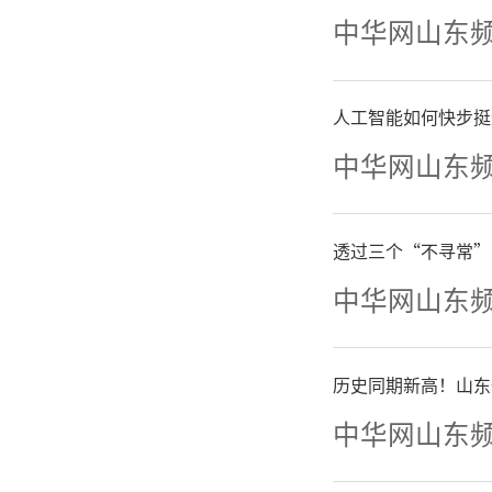
中华网山东
今年
点，山东
人工智能如何快步挺
中华网山东
出现大幅
从国
透过三个“不寻常”
中华网山东
旅客数量
出境人数
历史同期新高！山东
中华网山东
客源地及