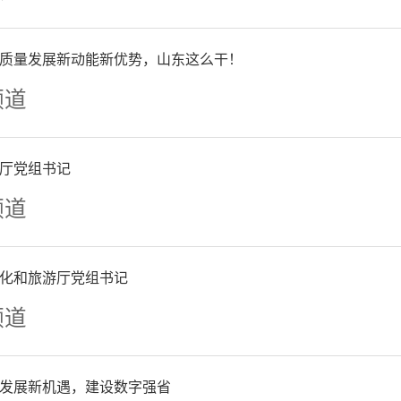
质量发展新动能新优势，山东这么干！
频道
旅客 迈克尔：
通关很方便、
厅党组书记
自爱尔兰，有15天的免签政
频道
前5天，青岛空港进境通关
化和旅游厅党组书记
频道
近三成，其中外籍旅客入境
。
发展新机遇，建设数字强省