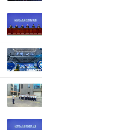
理 刘栋：
少旅客选择
青岛至越南
达85%以