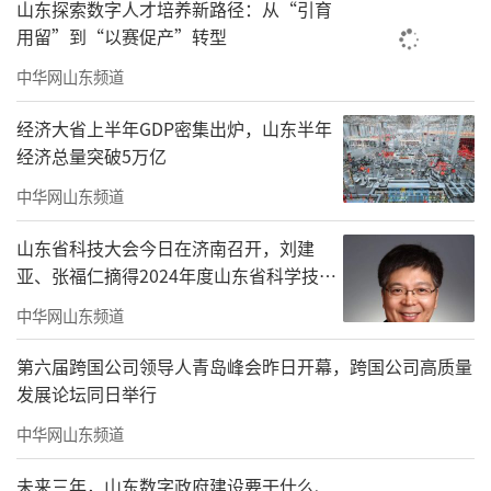
山东探索数字人才培养新路径：从“引育
合，着力在跨境电子商务企业对企业（B2B）方
用留”到“以赛促产”转型
式相关环节的技术标准、业务流程、监管模式
中华网山东频道
和信息化建设等方面探索创新，研究出台更多
经济大省上半年GDP密集出炉，山东半年
支持举措，为综合试验区发展营造良好环境，
经济总量突破5万亿
更好促进和规范跨境电子商务产业发展壮大。
中华网山东频道
《批复》还提出，要进一步完善跨境电子
山东省科技大会今日在济南召开，刘建
商务统计体系，实行对综合试验区内跨境电子
亚、张福仁摘得2024年度山东省科学技术
商务零售出口货物按规定免征增值税和消费税
奖最高奖！
中华网山东频道
等支持政策，企业可以选择企业所得税核定征
收，对经所在地海关确认符合监管要求的综合
第六届跨国公司领导人青岛峰会昨日开幕，跨国公司高质量
发展论坛同日举行
试验区所在城市（地区）自动适用跨境电子商
中华网山东频道
务零售进口试点政策，支持企业共建共享海外
仓。商务部要牵头做好统筹协调、跟踪分析和
未来三年，山东数字政府建设要干什么、