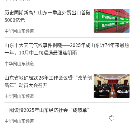
务综合试验区。
历史同期新高！山东一季度外贸出口首破
洪勇分析，本次新设的33个跨境电子商务
5000亿元
综合试验区所在城市外贸基础较好，地理分布
中华网山东频道
上更加重视中西部地区和边境地区。
山东十大天气气候事件揭晓——2025年成山东近74年来最热
在具体建设推进方面，《批复》提出，跨
一年，10月中上旬遭遇最强连阴雨
境电子商务综合试验区建设要复制推广前六批
中华网山东频道
综合试验区成熟经验做法，发挥跨境电子商务
山东省地矿局2026年工作会议暨“改革创
助力传统产业转型升级、促进产业数字化发展
新年”动员大会召开
的积极作用，推动外贸优化升级，加快建设贸
中华网山东频道
易强国。要坚定不移贯彻总体国家安全观，抓
好风险防范，坚持在发展中规范、在规范中发
一图读懂2025年山东经济社会“成绩单”
展。要保障好个人信息权益，为各类市场主体
中华网山东频道
公平参与市场竞争创造良好营商环境。