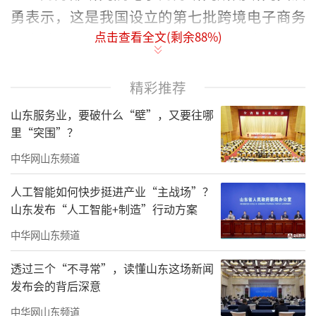
勇表示，这是我国设立的第七批跨境电子商务
点击查看全文(剩余
88
%)
综合试验区。此次扩围之后，我国跨境电子商
务综合试验区数量达到165个，覆盖31个省份。
精彩推荐
具体来看，《批复》提出，同意在廊坊
山东服务业，要破什么“壁”，又要往哪
市、沧州市、运城市、包头市、鞍山市、延吉
里“突围”？
市、同江市、蚌埠市、南平市、宁德市、萍乡
中华网山东频道
市、新余市、宜春市、吉安市、枣庄市、济宁
市、泰安市、德州市、聊城市、滨州市、
菏泽
人工智能如何快步挺进产业“主战场”？
山东发布“人工智能+制造”行动方案
市
、焦作市、许昌市、衡阳市、株洲市、柳州
市、贺州市、宜宾市、达州市、铜仁市、大理
中华网山东频道
白族自治州、拉萨市、伊犁哈萨克自治州等33
透过三个“不寻常”，读懂山东这场新闻
个城市和地区设立跨境电子商务综合试验区，
发布会的背后深意
名称分别为中国（城市或地区名）跨境电子商
中华网山东频道