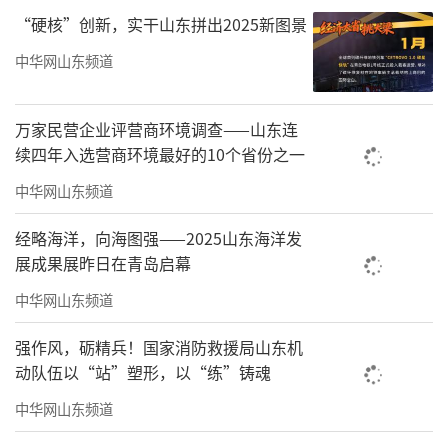
“硬核”创新，实干山东拼出2025新图景
《批复》要求，有关省（自治区）人民政
中华网山东频道
府要切实加强对综合试验区建设的组织领导，
健全机制、明确分工、落实责任，有力有序有
效推进综合试验区建设发展。要按照试点要
万家民营企业评营商环境调查——山东连
续四年入选营商环境最好的10个省份之一
求，尽快完善具体实施方案并抓好组织实施。
中华网山东频道
要进一步细化先行先试任务，突出重点，创新
驱动，充分发挥市场配置资源的决定性作用，
经略海洋，向海图强——2025山东海洋发
更好发挥政府作用，有效引导社会资源，合理
展成果展昨日在青岛启幕
配置公共资源，扎实推进综合试验区建设。
中华网山东频道
《批复》明确，国务院有关部门要按照职
强作风，砺精兵！国家消防救援局山东机
能分工，加强对综合试验区的协调指导和政策
动队伍以“站”塑形，以“练”铸魂
支持，切实发挥综合试验区示范引领作用。按
中华网山东频道
照鼓励创新原则，坚持问题导向，加强协调配