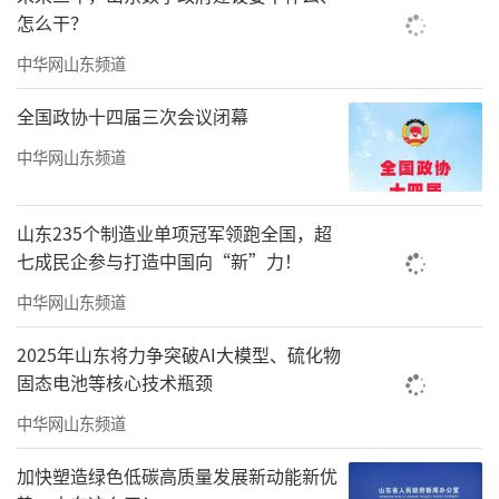
督促指导，建立健全评估和退出机制，定期开
怎么干？
展评估，促进优胜劣汰，会同有关部门及时总
中华网山东频道
结推广试点经验，重大问题和情况及时报告国
全国政协十四届三次会议闭幕
务院。
中华网山东频道
洪勇说，新设跨境电子商务综合试验区体
现了政府对跨境电商新业态的重视，期望通过
山东235个制造业单项冠军领跑全国，超
跨境电商助力传统产业转型升级、推动外贸高
七成民企参与打造中国向“新”力！
质量发展。
中华网山东频道
洪勇指出，据海关统计，中国跨境电商进
2025年山东将力争突破AI大模型、硫化物
出口五年增长近10倍，去年规模达到1.92万亿
固态电池等核心技术瓶颈
元，增长18.6%。从最新数据来看，2022年我
中华网山东频道
国跨境电商仍保持平稳较快增长，上半年跨境
加快塑造绿色低碳高质量发展新动能新优
电商进出口交易额同比增长28.6%。其中，跨境